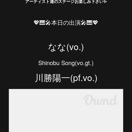
アーティスト達のステージお楽しみ下さい✨
💖🎹🎤本日の出演🎤🎹💖
なな(vo.)
Shinobu Song(vo.gt.)
川勝陽一(pf.vo.)