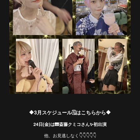
🔶3月スケジュール🗓はこちらから🔶
24日(金)は🎹斎藤クミコさん✨初出演
他、お見逃しなく👇👇👇👇👇