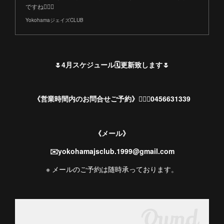
ですね💁🏻‍♀️
YokohamaジェイズCLUB
🌷4月スケジュール🗓更新致します🌷
《営業時間内のお問合せご予約》💁🏻‍♀️0456631339
《メール》
✉️yokohamajsclub.1999@gmail.com
※ メールのご予約は随時承っております。