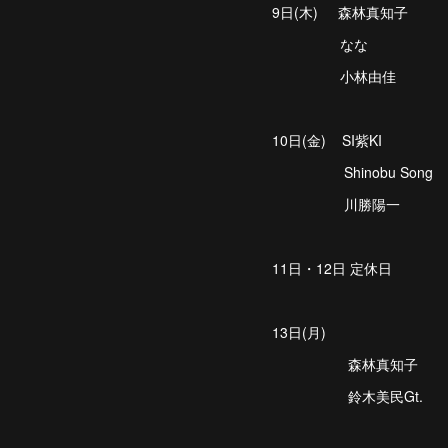
9日(木) 森林真知子
なな
小林由佳
10日(金) SI紫KI
Shinobu Song
川勝陽一
11日・12日 定休日
13日(月)
森林真知子
鈴木美民Gt.