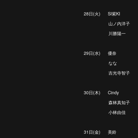
28日(火) SI紫KI
山ノ内洋子
川勝陽一
29日(水) 優奈
なな
吉光寺智子
30日(木) Cindy
森林真知子
小林由佳
31日(金) 美鈴