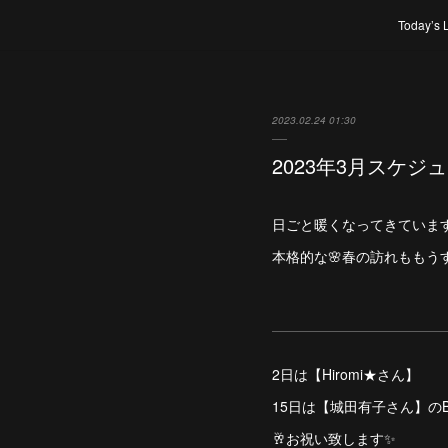
Today’s 
2023.02.24 01:30
2023年3月スケジ
日ごと暖くなってきていま
本格的な🌸春の訪れももうすぐで
2日は【Hiromi★さん】
15日は【城田有子さん】のBir
🥂お祝い致します✨