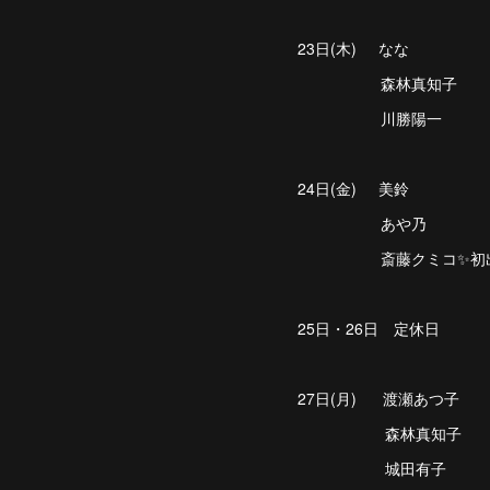
23日(木) なな
森林真知子
川勝陽一
24日(金) 美鈴
あや乃
斎藤クミコ✨初出
25日・26日 定休日
27日(月) 渡瀬あつ子
森林真知子
城田有子