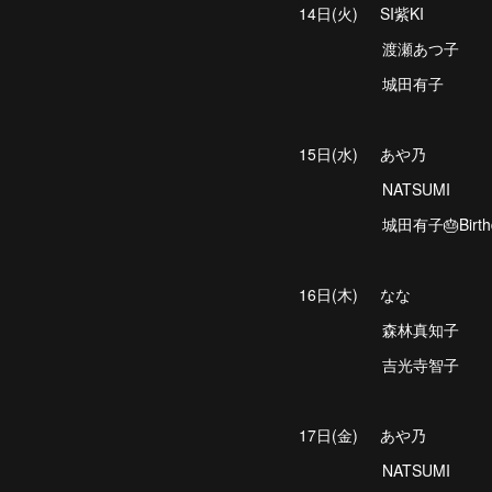
14日(火) SI紫KI
渡瀬あつ子
城田有子
15日(水) あや乃
NATSUMI
城田有子🎂Birthda
16日(木) なな
森林真知子
吉光寺智子
17日(金) あや乃
NATSUMI