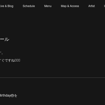
Live & Blog
Schedule
Menu
Map & Access
Artist
ュール
す。
すね💁🏻‍♀️
thday🎂を