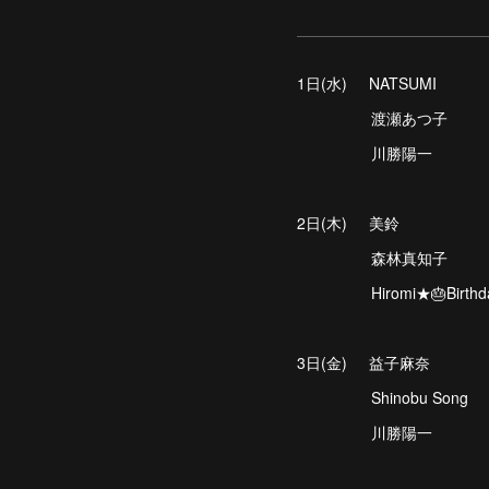
1日(水) NATSUMI
渡瀬あつ子
川勝陽一
2日(木) 美鈴
森林真知子
Hiromi★🎂Birthda
3日(金) 益子麻奈
Shinobu Song
川勝陽一