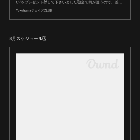
い"をプレゼント🎁して下さいました🥰全て柄が違うので、差…
YokohamaジェイズCLUB
8月スケジュール🗓