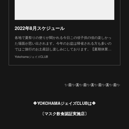
2022年8月スケジュール
各地で夏祭りの便りが聞かれる今日この頃子供の頃の楽しかっ
た場面が思い出されます。今年のお盆は帰省される方も多いの
ではご旅行のお土産話し楽しみにしております。【夏期休業…
YokohamaジェイズCLUB
✨🦋✨🦋✨🦋✨🦋✨🦋✨🦋✨🦋✨
🔷YOKOHAMAジェイズCLUBは🔷
〔マスク飲食認証実施店〕