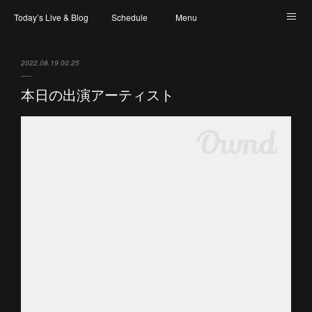
Today’s Live & Blog
Schedule
Menu
Map & Access
Artist
Instagram
2022.08.19 00:25
本日の出演アーティスト