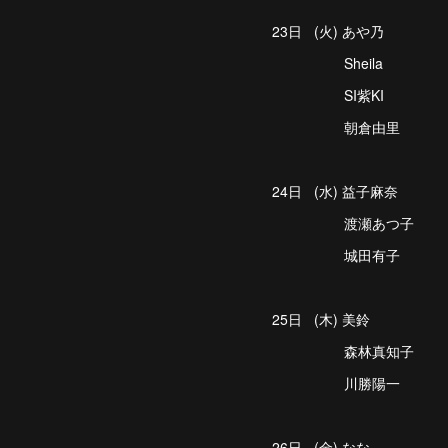
23日 (火) あや乃
Sheila
SI紫KI
朝倉由里
24日 (水) 益子麻奈
渡瀬あつ子
城田有子
25日 (木) 美鈴
森林真知子
川勝陽一
26日 (金) なな