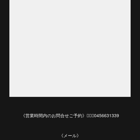
《営業時間内のお問合せご予約》💁🏻‍♀️0456631339
《メール》