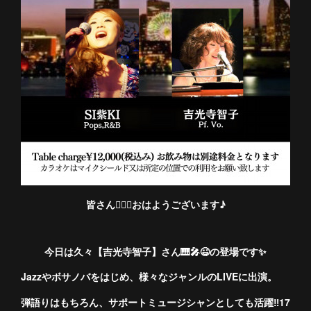
皆さん🙋🏻‍♀️おはようございます♪
今日は久々【吉光寺智子】さん🎹🎤😉の登場です✨
Jazzやボサノバをはじめ、様々なジャンルのLIVEに出演。
弾語りはもちろん、サポートミュージシャンとしても活躍‼︎17