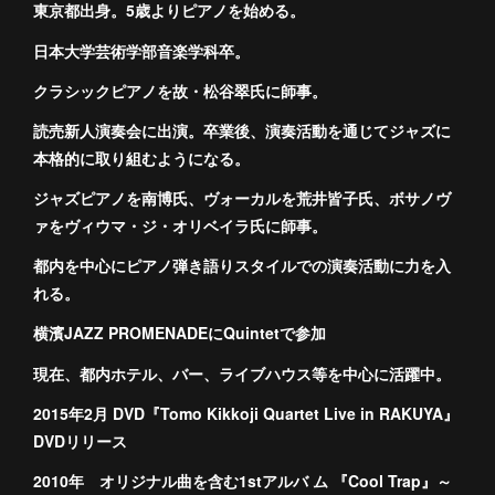
東京都出身。5歳よりピアノを始める。
日本大学芸術学部音楽学科卒。
クラシックピアノを故・松谷翠氏に師事。
読売新人演奏会に出演。卒業後、演奏活動を通じてジャズに
本格的に取り組むようになる。
ジャズピアノを南博氏、ヴォーカルを荒井皆子氏、ボサノヴ
ァをヴィウマ・ジ・オリベイラ氏に師事。
都内を中心にピアノ弾き語りスタイルでの演奏活動に力を入
れる。
横濱JAZZ PROMENADEにQuintetで参加
現在、都内ホテル、バー、ライブハウス等を中心に活躍中。
2015年2月 DVD『Tomo Kikkoji Quartet Live in RAKUYA』
DVDリリース
2010年 オリジナル曲を含む1stアルバ ム 『Cool Trap』～