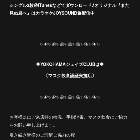
シングル2枚💿iTunesなどでダウンロード♪オリジナル『まだ
見ぬ君へ』はカラオケJOYSOUND🎤配信中
✨🦋✨🦋✨🦋✨🦋✨🦋✨🦋✨🦋✨
🔷YOKOHAMAジェイズCLUBは🔷
〔マスク飲食認証実施店〕
✨🦋✨🦋✨🦋✨🦋✨🦋✨🦋✨🦋✨
お客様にはご来店時の検温、手指消毒、マスク飲食にご協力
をお願い申し上げます。
引き続き皆様のご理解ご協力の程