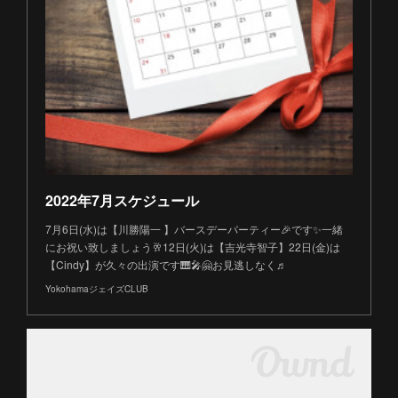
2022年7月スケジュール
7月6日(水)は【川勝陽一 】バースデーパーティー🎉です✨一緒
にお祝い致しましょう🥂12日(火)は【吉光寺智子】22日(金)は
【Cindy】が久々の出演です🎹🎤🤗お見逃しなく♬
YokohamaジェイズCLUB