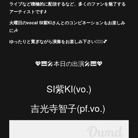
ライブなど積極的に配信するなど、多くのファンを魅了する
アーティストです♪
火曜日のvocal SI紫KIさんとのコンビネーションもお楽しみ
に🎶
ゆったりと寛ぎながら演奏をお楽しみ下さい💁🏻‍♀️💕
💖🎹🎤本日の出演🎤🎹💖
SI紫KI(vo.)
吉光寺智子(pf.vo.)