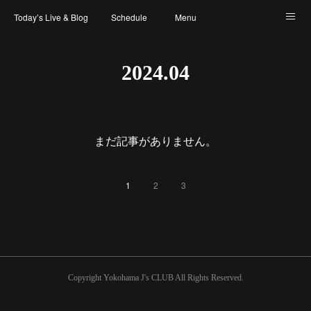
Today’s Live & Blog
Schedule
Menu
Map & Access
Artist
Instagram
2024
.
04
まだ記事がありません。
1
2
3
Copyright Yokohama J's CLUB All Rights Reserved.