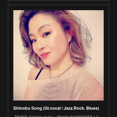
Shinobu Song (Gt.vocal / Jazz.Rock. Blues)
【Profile】ギターヴォーカル Shinobu Song2024年9月より