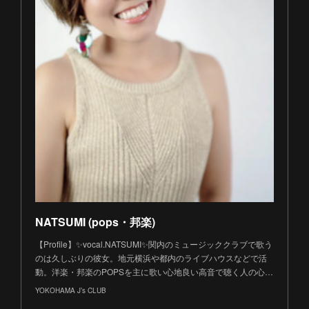
NATSUMI (pops・邦楽)
【Profile】✨vocal.NATSUMI✨関内のミュージッククラブで歌う
のは久しぶりの彼女。地元横浜や都内のライブハウスなどで活
動。洋楽・邦楽のPOPSを主に歌い心地良い高音で聴く人の心…
YOKOHAMA J’s CLUB