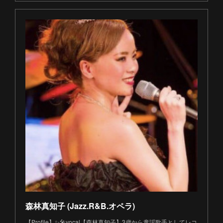
森林真知子 (Jazz.R&B.オペラ)
【Profile】✨🎤vocal【森林真知子】3歳から童謡歌手としてレコ