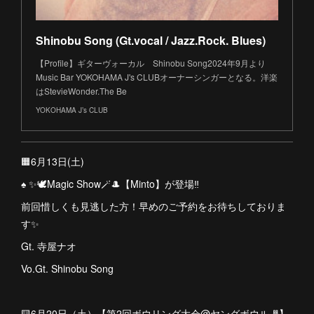
Shinobu Song (Gt.vocal / Jazz.Rock. Blues)
【Profile】ギターヴォーカル Shinobu Song2024年9月より
Music Bar YOKOHAMA J's CLUBオーナーシンガーとなる。洋楽
はStevieWonder.The Be
YOKOHAMA J’s CLUB
🟧6月13日(土)
♠️ ✨🕊️Magic Show🪄🎩【Minto】が登場‼︎
前回惜しくも見逃した方！早めのご予約をお待ちしておりま
す✨
Gt. 寺屋ナオ
Vo.Gt. Shinobu Song
🟨6月20日（土）【第2回ボウリング大会@ヤングボウル🎳】