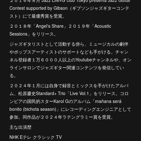
２０１６年８月 Jazz Life×G`club Tokyo presents Jazz Guitar
Contest supported by Gibson（ギブソンジャズギターコンテ
スト）にて最優秀賞を受賞。
２０１８年「Angel's Share」２０１９年「Acoustic
Sessions」をリリース。
ジャズギタリストとして活動する傍ら、ミュージカルの劇伴
やポップスアーティストのサポートなども手がける。チャン
ネル登録者１万６０００人以上のYoutubeチャンネルや、オン
ラインサロンでジャズギター関連コンテンツを発信してい
る。
２０２４年１月には自身で録音とミックスを手がけたアルバ
ム、松原慶史Standard+ Trio「Live Vol.1」をリリース。コロ
ンビアの国民的スターKarol Gのアルバム「mañana será
bonito (bichota season)」にレコーディングエンジニアとして
参加。同作品が２０２４年ラテングラミー賞を受賞。
主な出演歴
NHK Eテレ クラシック TV