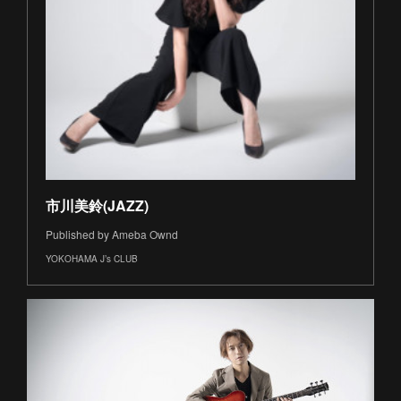
市川美鈴(JAZZ)
Published by Ameba Ownd
YOKOHAMA J’s CLUB