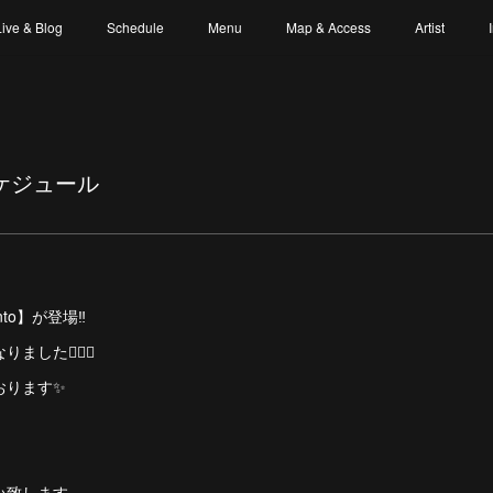
Live & Blog
Schedule
Menu
Map & Access
Artist
スケジュール
】
Minto】が登場‼︎
た🙇🏻‍♀️
おります✨
い致します。