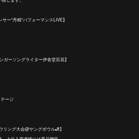
ンサー"丹精"パフォーマンスLIVE】
身シンガーソングライター伊舎堂百花】
 3ステージ
ボウリング大会@ヤングボウル🎳】
催。上位入賞者様には景品贈呈。