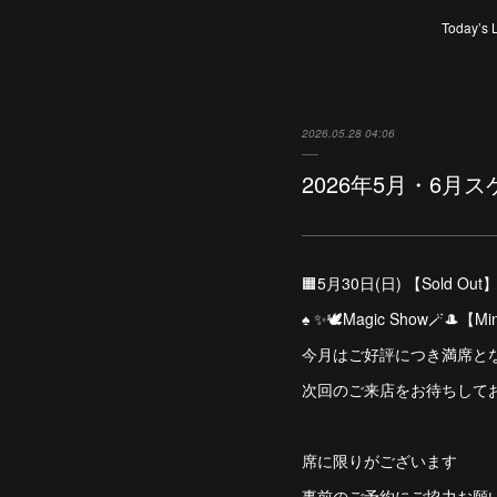
Today’s 
2026.05.28 04:06
2026年5月・6月
🟧5月30日(日) 【Sold Out
♠️ ✨🕊️Magic Show🪄🎩【
今月はご好評につき満席となりまし
次回のご来店をお待ちして
席に限りがございます
事前のご予約にご協力お願