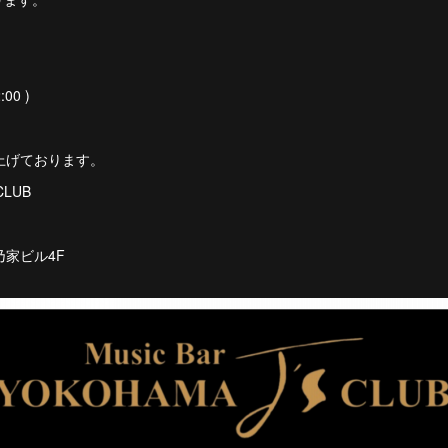
:00 )
上げております。
 CLUB
乃家ビル4F