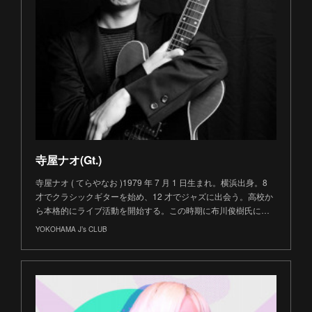
寺屋ナオ(Gt.)
寺屋ナオ ( てらやなお )1979 年 7 月 1 日生まれ。横浜出身。8
才でクラシックギターを始め、12 才でジャズに出会う。高校か
ら本格的にライブ活動を開始する。この時期に布川俊樹氏に…
YOKOHAMA J’s CLUB