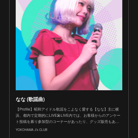
なな (歌謡曲)
【Profile】昭和アイドル歌謡をこよなく愛する【なな】主に横
浜、都内で定期的にLIVE🎤LIVE内では、お客様からのアンケー
ト投稿を募り参加型のコーナーがあったり、グッズ販売もあ…
YOKOHAMA J’s CLUB