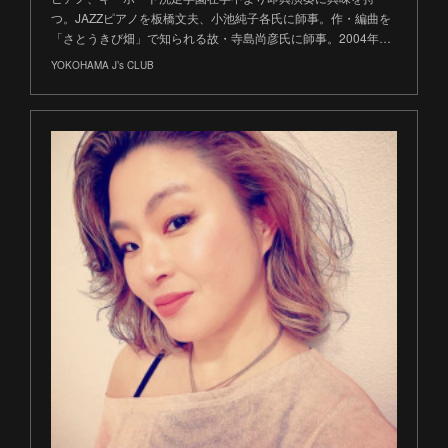
つ。JAZZピアノを板橋文夫、小池純子各氏に師事。作・編曲を
「さとうきび畑」で知られる故・寺島尚彦氏に師事。2004年…
YOKOHAMA J’s CLUB