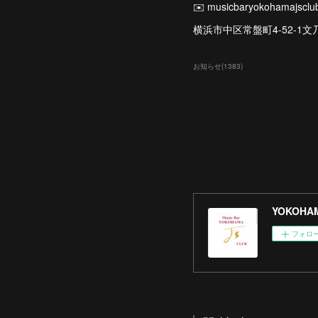
✉️ musicbaryokohamajscl
横浜市中区常盤町4-52-1文
お知らせ
(
1383
)
YOKOHAM
フォロ