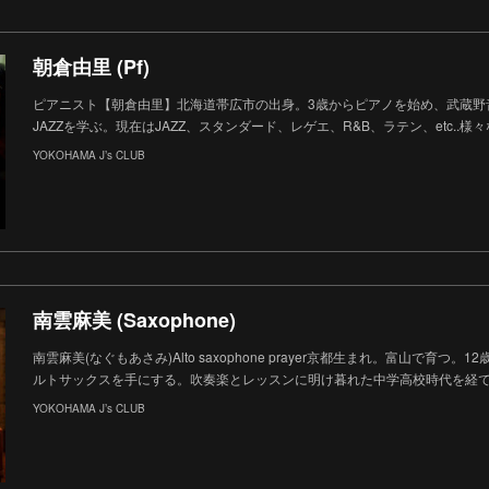
朝倉由里 (Pf)
ピアニスト【朝倉由里】北海道帯広市の出身。3歳からピアノを始め、武蔵野
JAZZを学ぶ。現在はJAZZ、スタンダード、レゲエ、R&B、ラテン、etc..
YOKOHAMA J’s CLUB
南雲麻美 (Saxophone)
南雲麻美(なぐもあさみ)Alto saxophone prayer京都生まれ。富山で育つ
ルトサックスを手にする。吹奏楽とレッスンに明け暮れた中学高校時代を経
YOKOHAMA J’s CLUB