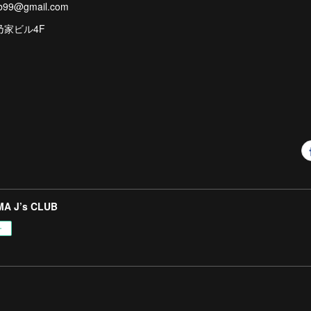
ub99@gmail.com
乃家ビル4F
A J’s CLUB
ー