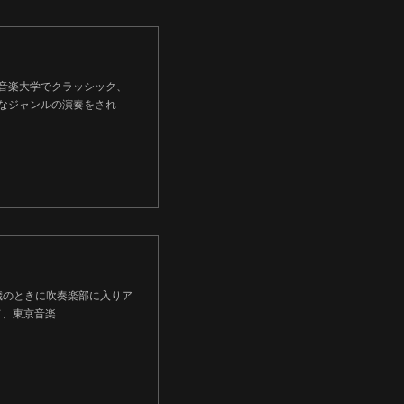
音楽大学でクラッシック、
様々なジャンルの演奏をされ
。12歳のときに吹奏楽部に入りア
て、東京音楽