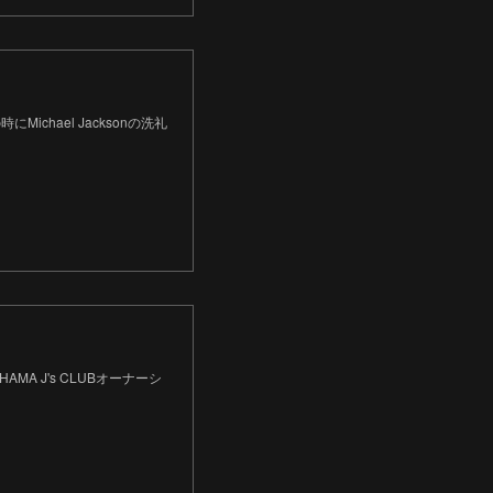
にMichael Jacksonの洗礼
OHAMA J's CLUBオーナーシ