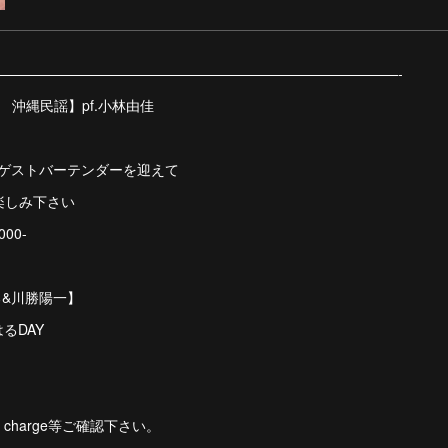
—————————————————————————————-
花 沖縄民謡】pf.小林由佳
ght 】ゲストバーテンダーを迎えて
楽しみ下さい
000-
はる&川勝陽一】
るDAY
charge等ご確認下さい。