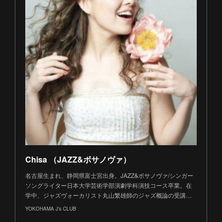
Chisa （JAZZ&ボサノヴァ）
名古屋生まれ、静岡県富士宮出身。JAZZ&ボサノヴァ/シンガー
ソングライター日本大学芸術学部演劇学科演技コース卒業。在
学中、ジャズヴォーカリスト丸山繁雄師のジャズ概論の受講…
YOKOHAMA J’s CLUB