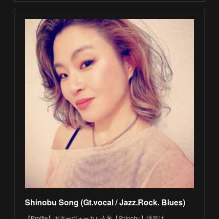
Shinobu Song (Gt.vocal / Jazz.Rock. Blues)
【Profile】ギターヴォーカル🎸🎤【Shinobu】洋楽は