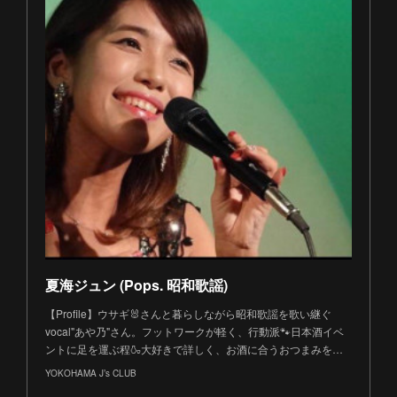
夏海ジュン (Pops. 昭和歌謡)
【Profile】ウサギ🐰さんと暮らしながら昭和歌謡を歌い継ぐ
vocal"あや乃"さん。フットワークが軽く、行動派🐾日本酒イベ
ントに足を運ぶ程🍶大好きで詳しく、お酒に合うおつまみを…
YOKOHAMA J’s CLUB