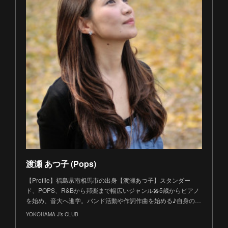
渡瀬 あつ子 (Pops)
【Profile】福島県南相馬市の出身【渡瀬あつ子】スタンダー
ド、POPS、R&Bから邦楽まで幅広いジャンル🎤5歳からピアノ
を始め、音大へ進学。バンド活動や作詞作曲を始める♪自身の…
YOKOHAMA J’s CLUB