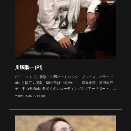
川勝陽一 (Pf)
ピアニスト【川勝陽一】🎹ハードロック、ブルース、バラード
etc..と幅広く演奏。80年代は中原めいこ、麻倉未稀、沢田知可
子、中山美穂etc..数多くのレコーディングやツアーサポート、…
YOKOHAMA J’s CLUB