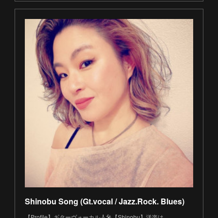
Shinobu Song (Gt.vocal / Jazz.Rock. Blues)
【Profile】ギターヴォーカル🎸🎤【Shinobu】洋楽は