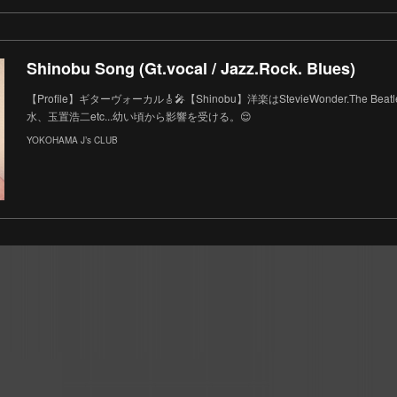
Shinobu Song (Gt.vocal / Jazz.Rock. Blues)
【Profile】ギターヴォーカル🎸🎤【Shinobu】洋楽はStevieWonder.The Beatles
水、玉置浩二etc...幼い頃から影響を受ける。😌
YOKOHAMA J’s CLUB