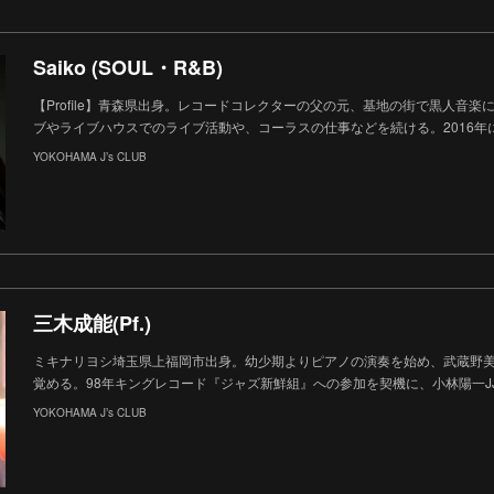
Saiko (SOUL・R&B)
【Profile】青森県出身。レコードコレクターの父の元、基地の街で黒人音
ブやライブハウスでのライブ活動や、コーラスの仕事などを続ける。2016年には
YOKOHAMA J’s CLUB
三木成能(Pf.)
ミキナリヨシ埼玉県上福岡市出身。幼少期よりピアノの演奏を始め、武蔵野
覚める。98年キングレコード『ジャズ新鮮組』への参加を契機に、小林陽一JJM、 M
YOKOHAMA J’s CLUB