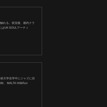
楽に触れる。状況後、都内クラ
UK SOULアーティ
美術大学在学中にジャズに目
ALTA Hit&Run