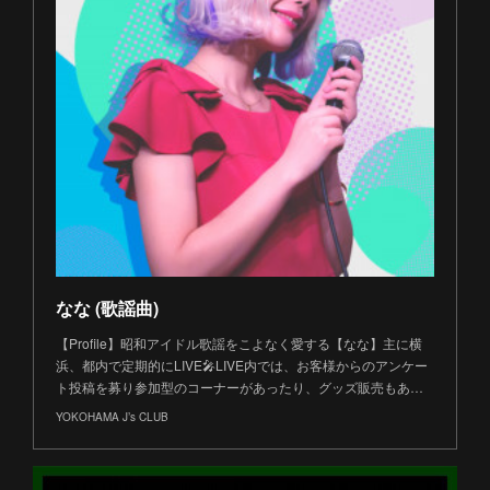
なな (歌謡曲)
【Profile】昭和アイドル歌謡をこよなく愛する【なな】主に横
浜、都内で定期的にLIVE🎤LIVE内では、お客様からのアンケー
ト投稿を募り参加型のコーナーがあったり、グッズ販売もあ…
YOKOHAMA J’s CLUB