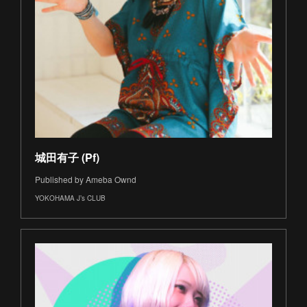
城田有子 (Pf)
Published by Ameba Ownd
YOKOHAMA J’s CLUB