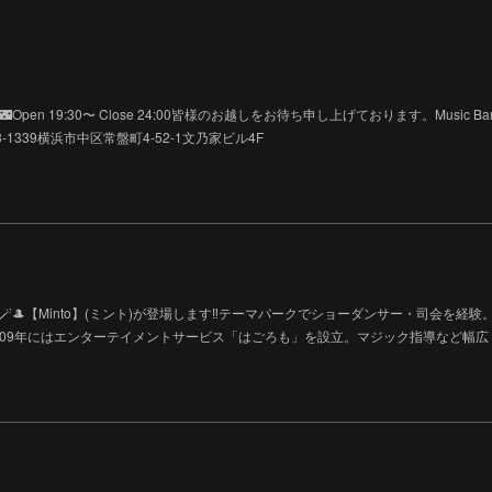
pen 19:30〜 Close 24:00皆様のお越しをお待ち申し上げております。Music Ba
-663-1339横浜市中区常盤町4-52-1文乃家ビル4F
ic Show🪄🎩【Minto】(ミント)が登場します‼︎テーマパークでショーダンサー・司会を経験
009年にはエンターテイメントサービス「はごろも」を設立。マジック指導など幅広