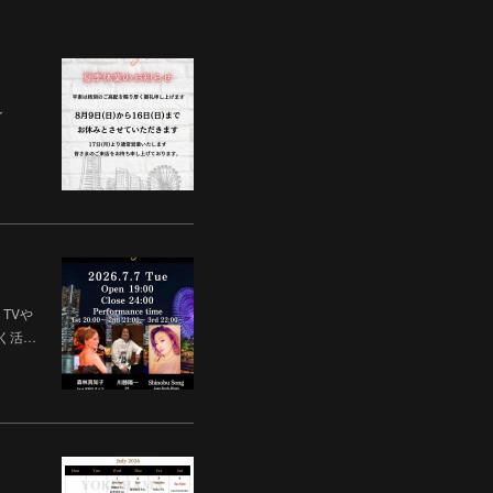
r
。TVや
く活…