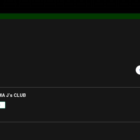
A J’s CLUB
ー