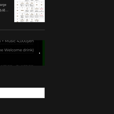
rge
会を経…