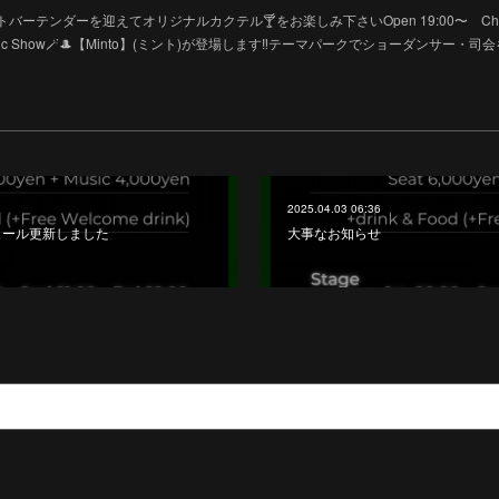
 】ゲストバーテンダーを迎えてオリジナルカクテル🍸をお楽しみ下さいOpen 19:00〜 Cha
✨🕊️Magic Show🪄🎩【Minto】(ミント)が登場します‼︎テーマパークでショーダンサー・司
2025.04.03 06:36
ジュール更新しました
大事なお知らせ