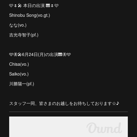
🩷🌷🎤 本日の出演 🎹🌷🩷
Shinobu Song(vo.gt.)
なな(vo.)
吉光寺智子(pf.)
🩵🦋🎤6月24日(月)の出演🎹🦋🩵
Chisa(vo.)
Saiko(vo.)
川勝陽一(pf.)
スタッフ一同、皆さまのお越しをお待ちしております☆♪