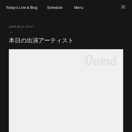
Today’s Live & Blog
Schedule
Menu
Map & Access
Artist
Instagram
2024.06.21 05:41
本日の出演アーティスト