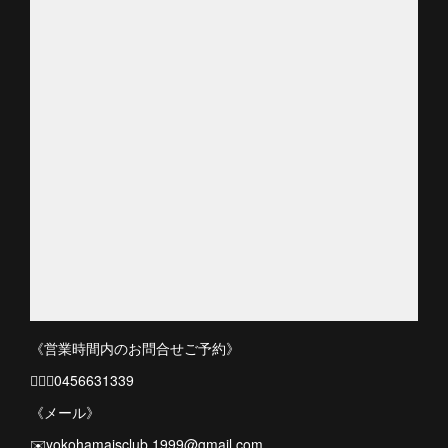
《営業時間内のお問合せご予約》
💁🏻‍♀️0456631339
《メール》
✉️yokohamajsclub.1999@gmail.com