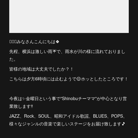
🙋🏻‍♀️みなさんこんにちは🍀
先程、横浜は激しい雨☔で、雨水が川の様に流れておりまし
た。
皆様の地域は大丈夫でしたか？！
こちらは夕方6時頃には止むようで😌ホッとしたところです！
今夜は✨金曜日という事で"Shinobuチーママ"が中心となり営
業致します‼️
JAZZ、Rock、SOUL、昭和アイドル歌謡、BLUES、POPS、
様々なジャンルの音楽で楽しいステージをお届け致します🎵