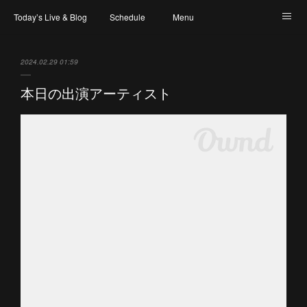
Today’s Live & Blog
Schedule
Menu
Map & Access
Artist
Instagram
2024.02.29 01:59
本日の出演アーティスト