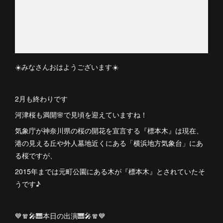
☀️みなさんおはようございます☀️
2月も終わりです
河津桜も満開🌸で見頃を迎えていますね！
気象庁が神奈川県の桜の開花を宣言する『標本木』は現在、
港の見える丘や外人墓地近くにある「横浜地方気象台」にあ
る桜ですが、
2015年までは元町公園にある木が『標本木』とされていたそ
うです♪
💙🧣🎤🎹本日の出演🎹🎤🧣💙