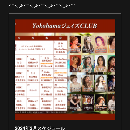
•*¨*•.¸¸♪ •*¨*•.¸¸♪ •*¨*•.¸¸♪ •*¨*•.¸¸♪ •*¨*
2024年3月スケジュール