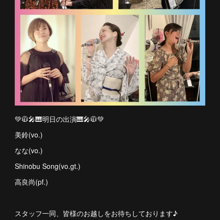
💚🧥🎤🎹明日の出演🎹🎤🧥💚
美鈴(vo.)
なな(vo.)
Shinobu Song(vo.gt.)
高良尚(pf.)
スタッフ一同、皆様のお越しをお待ちしております♪