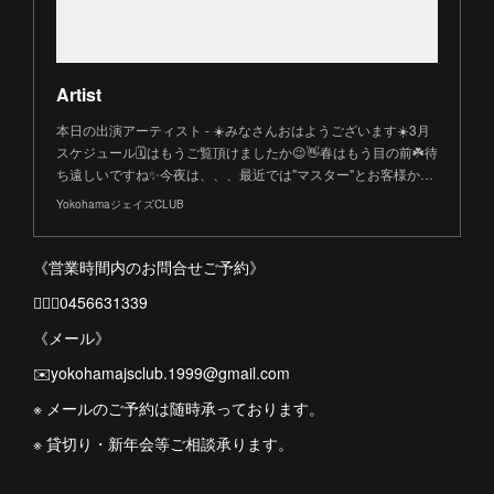
Artist
本日の出演アーティスト - ☀️みなさんおはようございます☀️3月
スケジュール🗓️はもうご覧頂けましたか😉👋春はもう目の前☘️待
ち遠しいですね✨今夜は、、、最近では"マスター"とお客様か…
YokohamaジェイズCLUB
《営業時間内のお問合せご予約》
💁🏻‍♀️0456631339
《メール》
✉️yokohamajsclub.1999@gmail.com
※ メールのご予約は随時承っております。
※ 貸切り・新年会等ご相談承ります。