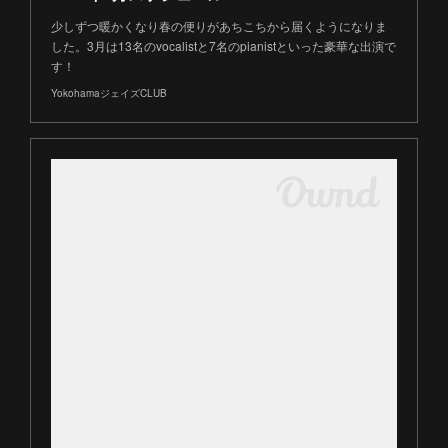
少しずつ暖かくなり春の便りがあちこちから届くようになりま
した。3月は13名のvocalistと7名のpianistといった豪華な出演で
す！
YokohamaジェイズCLUB