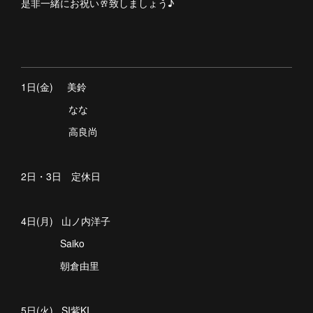
是非一緒にお祝い🥂致しましょう♪
1日(金) 美鈴
なな
高良尚
2日・3日 定休日
4日(月) 山ノ内洋子
Saiko
朝倉由里
5日(火) SI紫KI