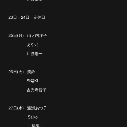
23日・24日 定休日
25日(月) 山ノ内洋子
あや乃
川勝陽一
26日(火) 美鈴
SI紫KI
吉光寺智子
27日(水) 渡瀬あつ子
Saiko
川勝陽一