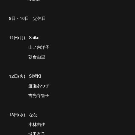
9日・10日 定休日
11日(月) Saiko
山ノ内洋子
朝倉由里
12日(火) SI紫KI
渡瀬あつ子
吉光寺智子
13日(水) なな
小林由佳
城田有子