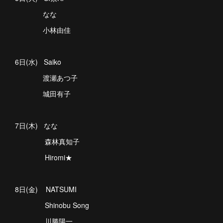
なな
小林由佳
6日(水) Saiko
渡瀬あつ子
城田有子
7日(木) なな
森林真知子
Hiromi★
8日(金) NATSUMI
Shinobu Song
川勝陽一