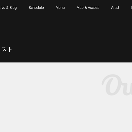
Live & Blog
Schedule
Menu
Map & Access
Artist
ィスト