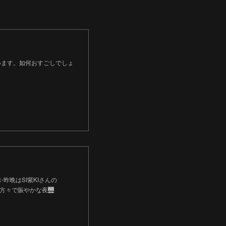
います。如何おすごしでしょ
✨昨晩はSI紫KIさんの
方々で賑やかな夜🌉