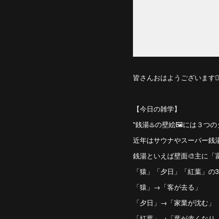
皆さんおはようございます🙋🏻‍
【今日の雑学】
"銭湯♨️の壁絵🖼️には３つ
近年はサウナやスーパー銭
銭湯といえば壁面🎨主に
「猿」「夕日」「紅葉」の
「猿」→「客が去る」
「夕日」→「家業が沈む」
「紅葉」→「葉が赤くなり