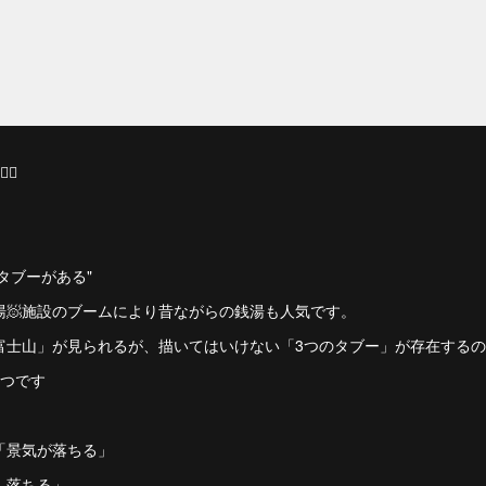
♀️
のタブーがある"
湯🧖施設のブームにより昔ながらの銭湯も人気です。
「富士山」が見られるが、描いてはいけない「3つのタブー」が存在する
3つです
「景気が落ちる」
、落ちる」