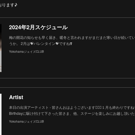
おります♪
2024年2月スケジュール
梅の開花の知らせも早く届き、暖冬と言われますがまだまだ寒い日が続いて
うか。 2月は💝バレンタイン💝ですね❣️
YokohamaジェイズCLUB
Artist
本日の出演アーティスト - 皆さんおはようございます🙋🏻‍♀️１月も終わりですね
Birthdayに駆け付けて下さった皆さま、他、ステージを楽しみにお越し頂いた
YokohamaジェイズCLUB