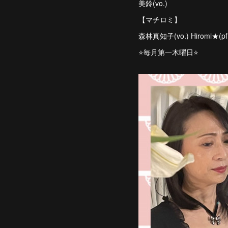
美鈴(vo.)
【マチロミ】
森林真知子(vo.) Hiromi★(pf.
⭐️毎月第一木曜日⭐️