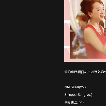
💚🧥🎤🎹明日の出演🎹🎤🧥
NATSUMI(vo.)
Shinobu Song(vo.)
朝倉由里(pf.)