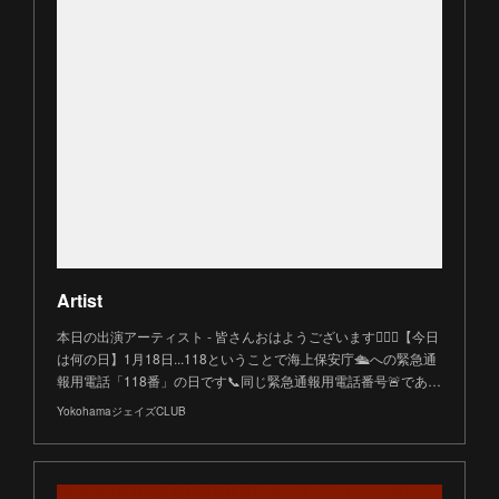
Artist
本日の出演アーティスト - 皆さんおはようございます🙋🏻‍♀️【今日
は何の日】1月18日...118ということで海上保安庁🛳️への緊急通
報用電話「118番」の日です📞同じ緊急通報用電話番号🚨であ…
YokohamaジェイズCLUB