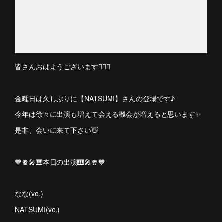
皆さんおはようございます🙋🏻‍♀️
金曜日は久しぶりに【NATSUMI】さんの登場です♪
今年は徐々に出演も増えて会える機会が増えると思います✨
是非、会いに来て下さい👋
💙🧣🎤🎹本日の出演🎹🎤🧣💙
なな(vo.)
NATSUMI(vo.)