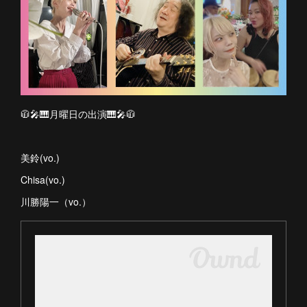
🧥🎤🎹月曜日の出演🎹🎤🧥
美鈴(vo.)
Chisa(vo.)
川勝陽一（vo.）