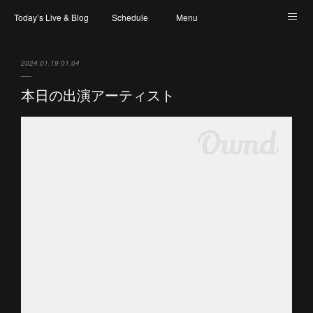
Today’s Live & Blog
Schedule
Menu
Map & Access
Artist
Instagram
2024.01.19 01:04
本日の出演アーティスト