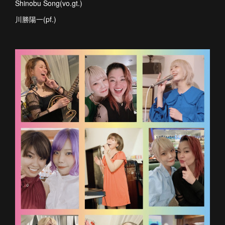
Shinobu Song(vo.gt.)
川勝陽一(pf.)