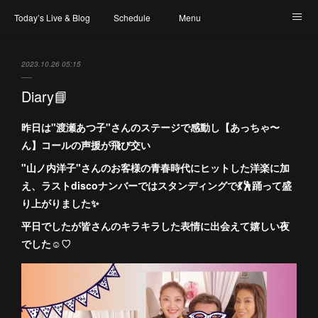
Today’s Live & Blog
Schedule
Menu
Map & Access
Artist
Instagram
2023.10.26 05:15
Diary📘
昨日は"渡瀬あつ子"さんのステージで感動し【あっちゃ〜
ん】コールの声援が飛び交い
"山ノ内洋子"さんのお客様の青春時代にヒットした洋楽に加
え、ラストdiscoナンバーではスタンディングで💃🕺踊って盛
り上がりました✨
平日でしたが皆さんのキラキラした表情に出会えて嬉しい夜
でした☺️♡