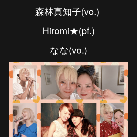
森林真知子(vo.)
Hiromi★(pf.)
なな(vo.)