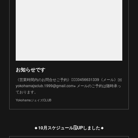
お知らせです
《営業時間内のお問合せご予約》💁🏻‍♀️0456631339《メール》✉️
yokohamajsclub.1999@gmail.com※ メールのご予約は随時承っ
ております。
YokohamaジェイズCLUB
🔸10月スケジュール🗓️UPしました🔸