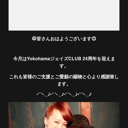
🧥皆さんおはようございます😊
今月はYokohamaジェイズCLUB 24周年を迎えま
す。
これも皆様のご支援とご愛顧の賜物と心より感謝致し
ます。
•*¨*•.¸¸♪•*¨*•.¸¸♪•*¨*•.¸¸♪•*¨*•.¸¸♪