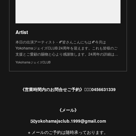
Artist
本日の出演アーティスト - 🍂皆さんこんにちは🍂今月は
YokohamaジェイズCLUB 24周年を迎えます。これも皆様のご
支援とご愛顧の賜物と心より感謝致します。24周年の詳細は…
YokohamaジェイズCLUB
《営業時間内のお問合せご予約》💁🏻‍♀️0456631339
《メール》
✉️yokohamajsclub.1999@gmail.com
※ メールのご予約は随時承っております。