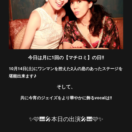
今日は月に1回の【マチロミ】の日‼️
10月14日(土)にワンマンを控えた2人の息のあったステージを
堪能出来ます♪
そして、
共に今宵のジェイズをより華やかに飾るvocalは‼︎
✨🩷🎹🎤本日の出演🎤🎹🩷✨