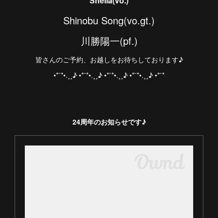
Sheila(vo.)
Shinobu Song(vo.gt.)
川勝陽一(pf.)
皆さんのご予約、お越しをお待ちしております♪
•*¨*•.¸¸♪ •*¨*•.¸¸♪ •*¨*•.¸¸♪ •*¨*•.¸¸♪ •*¨*
24周年のお知らせです♪