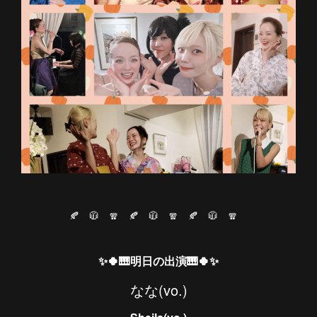
🍂 🧥 🧣 🍂 🧥 🧣 🍂 🧥 🧣
✨🍀🎹明日の出演🎹🍀✨
なな(vo.)