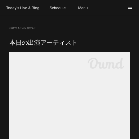
Today’s Live & Blog
Schedule
Menu
Map & Access
Artist
Instagram
2023.10.05 00:40
本日の出演アーティスト