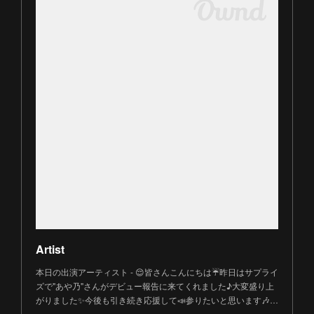
Artist
本日の出演アーティスト - 😌皆さんこんにちは☔️昨日はサプライ
ズで"あや乃"さんがデビュー報告に来てくれました♪大変盛り上
がりました✨今後も引き続き応援して📣参りたいと思います🎶…