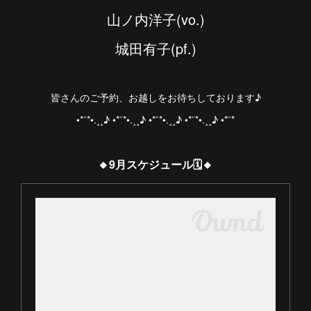
山ノ内洋子(vo.)
城田有子(pf.)
皆さんのご予約、お越しをお待ちしております♪
•*¨*•.¸¸♪ •*¨*•.¸¸♪ •*¨*•.¸¸♪ •*¨*•.¸¸♪ •*¨*
🔸9月スケジュール🗓️🔸