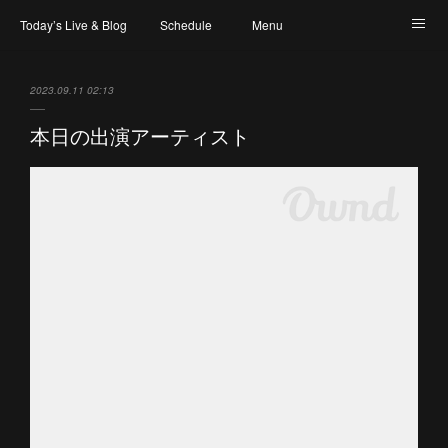
Today’s Live & Blog
Schedule
Menu
Map & Access
Artist
Instagram
2023.09.11 02:13
本日の出演アーティスト