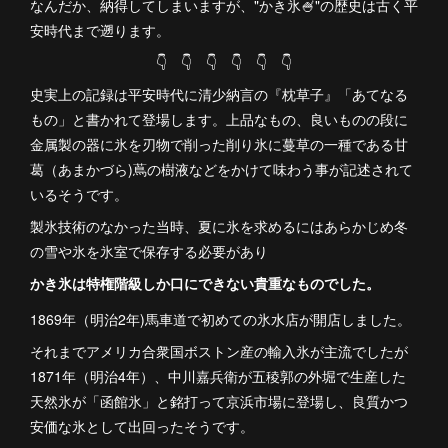
なんだか、納得してしまいますが、"かき氷🍧"の歴史は古く平
安時代まで遡ります。
👇 👇 👇 👇 👇 👇
史実上の記録は平安時代に清少納言の『枕草子』「あてなる
もの」と書かれて登場します。上品なもの、良いものの段に
金属製の器に氷を刃物で削った削り氷に蔓草の一種である甘
葛（あまかづら)蔦の樹液などをかけて味わう事が記述されて
いるそうです。
製氷技術のなかった当時、夏に氷を求めるにはあらかじめ冬
の雪や氷を氷室で保存する必要があり
かき氷は特権階級しか口にできない貴重なものでした。
1869年（明治2年)馬車道で初めての氷水店が開店しました。
それまでアメリカ合衆国ボストン産の輸入氷が主流でしたが
1871年（明治4年）、中川嘉兵衛が五稜郭の外堀で生産した
天然氷が「函館氷」と銘打って京浜市場に登場し、良質かつ
安価な氷として出回ったそうです。