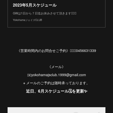
2023年5月スケジュール
GWは1日から７日迄お休みさせて頂きます🙇🏻‍♀️
YokohamaジェイズCLUB
《営業時間内のお問合せご予約》💁🏻‍♀️0456631339
《メール》
✉️yokohamajsclub.1999@gmail.com
※ メールのご予約は随時承っております。
近日、6月スケジュール🗓を更新✨