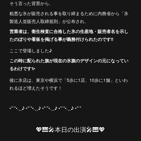
そう言った背景から、
粗悪な氷が販売される事を取り締まるために内務省から「氷
製造人並販売人取締規則」が公布され、
営業者は、衛生検査に合格した氷の生産地・販売者名を示し
たのぼりや看板を掲げる事が義務付けられたのです‼️
ここで登場しました♪
この時に配られた旗が現在の氷旗のデザインの元になってい
るわけです✨
後に氷店は、東京や横浜で「5歩に1店、10歩に1舗」といわ
れるほど増えたそうです！
•*¨*•.¸¸♪ •*¨*•.¸¸♪ •*¨*•.¸¸♪ •*¨*•.¸¸♪ •*¨*
💖🎹🎤本日の出演🎤🎹💖