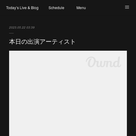
Today’s Live & Blog
Schedule
Menu
Map & Access
Artist
Instagram
2023.05.22 03:39
本日の出演アーティスト