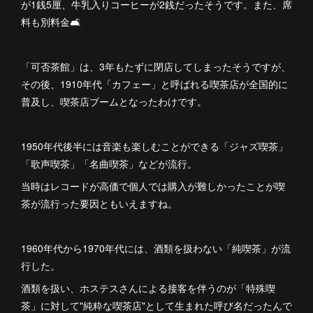
が1銭5厘、牛乳入りコーヒーが2銭だったそうです。また、席
料も別料金🛋
「可否茶館」は、3年もたずに閉店してしまったそうですが、
その後、1910年代「カフェー」と呼ばれる喫茶店が全国的に
普及し、喫茶店ブームとなったわけです。
1950年代後半には音楽も楽しむことができる「ジャズ喫茶」
「歌声喫茶」「名曲喫茶」などが流行。
当時はレコードが高価で個人では購入が難しかったことが喫
茶が流行った要因ともいえますね。
1960年代から1970年代には、酒類を扱わない「純喫茶」が流
行した。
酒類を扱い、ホステスさんによる接客を伴うのが「特殊喫
茶」に対して"純粋な喫茶店"として生まれた呼び名だったんで