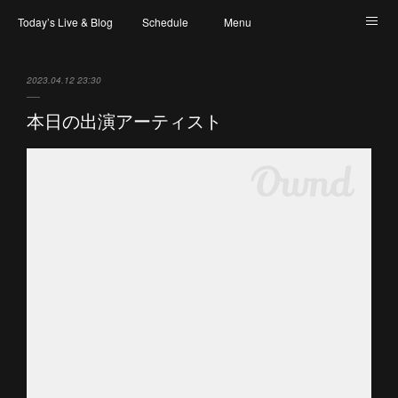
Today’s Live & Blog
Schedule
Menu
Map & Access
Artist
Instagram
2023.04.12 23:30
本日の出演アーティスト