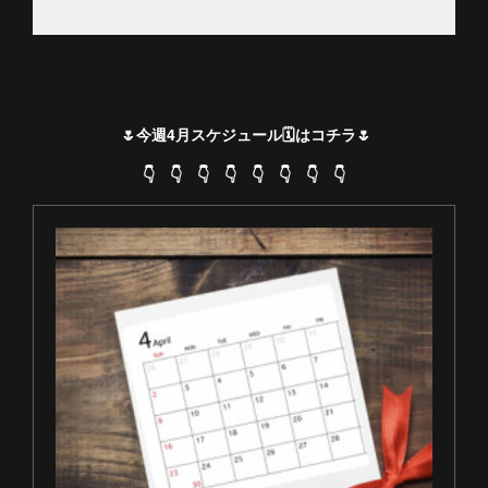
🌷今週4月スケジュール🗓はコチラ🌷
👇 👇 👇 👇 👇 👇 👇 👇