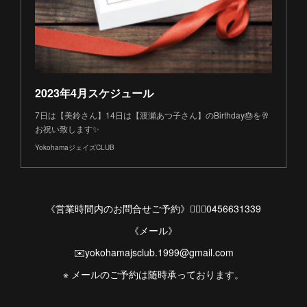
2023年4月スケジュール
7日は【美鈴さん】14日は【渡瀬あつ子さん】のBirthday🎂を🥂
お祝い致します✨
YokohamaジェイズCLUB
《営業時間内のお問合せご予約》💁🏻‍♀️0456631339
《メール》
✉️yokohamajsclub.1999@gmail.com
※ メールのご予約は随時承っております。