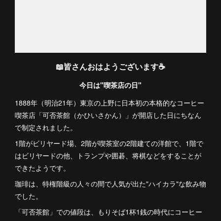
📖皆さんおはようございます☕️
今日は"喫茶店の日"
1888年（明治21年）東京の上野に日本初の本格的なコーヒー
喫茶店「可否茶館（かひいさかん）」が開店した日にちなん
で制定されました。
1階がビリヤード場、2階が喫茶室の2階建ての洋館で、1階で
はビリヤードの他、トランプや囲碁、将棋などをすることが
できたようです。
珈琲は、特権階級の人々の間で人気が出た"ハイカラ"な飲み物
でした。
「可否茶館」での値段は、もりそば1杯1銭の時代にコーヒー