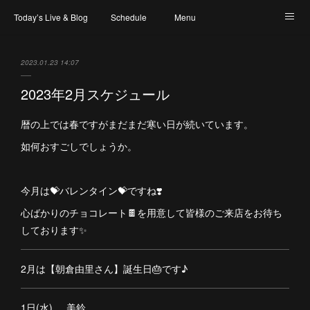
Today’s Live & Blog
Schedule
Menu
Map & Access
Artist
Instagram
2023.01.23 14:07
2023年2月スケジュール
暦の上では春ですがまだまだ寒い日が続いています。
如何おすごしでしょうか。
今月は💝バレンタイン💝ですね❣️
心ばかりのチョコレート🍫を用意して皆様のご来店をお待ち
しております✨
2月は【朝倉由里さん】誕生日🎂です♪
1日(水) 美鈴