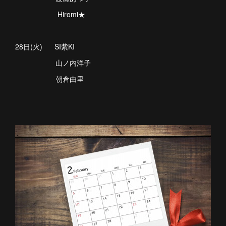
Hiromi★
28日(火) SI紫KI
山ノ内洋子
朝倉由里