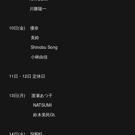
川勝陽一
10日(金) 優奈
美鈴
Shinobu Song
小林由佳
11日・12日 定休日
13日(月) 渡瀬あつ子
NATSUMI
鈴木美民Gt.
14日(火) SI紫KI