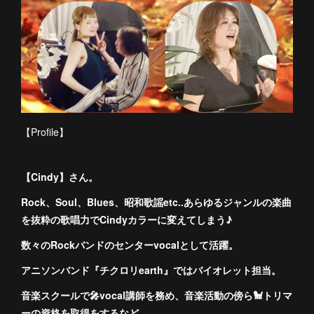
【Profile】
【Cindy】さん。
Rock、Soul、Blues、昭和歌謡etc..あらゆるジャンルの楽曲
を抜粋の歌唱力でCindyカラーに変えてしまう♪
数々のRockバンドのセンターvocalとして活躍。
アニソンバンド『チクロリearth』ではバイオレット担当。
音楽スクールで🎤vocal講師を務め、音楽活動の傍ら🐩トリマ
ーの資格を取得をするなど、