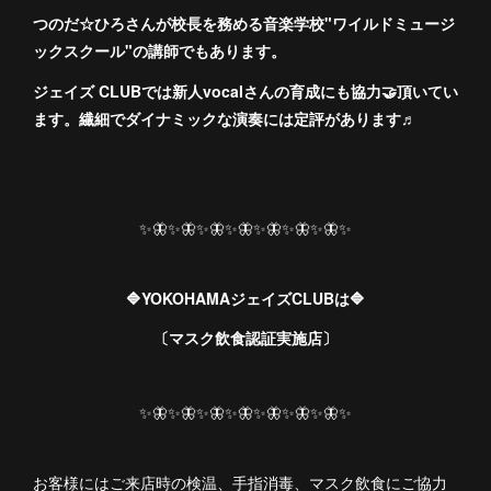
つのだ☆ひろさんが校長を務める音楽学校"ワイルドミュージ
ックスクール"の講師でもあります。
ジェイズ CLUBでは新人vocalさんの育成にも協力🤝頂いてい
ます。繊細でダイナミックな演奏には定評があります♬
✨🦋✨🦋✨🦋✨🦋✨🦋✨🦋✨🦋✨
🔷YOKOHAMAジェイズCLUBは🔷
〔マスク飲食認証実施店〕
✨🦋✨🦋✨🦋✨🦋✨🦋✨🦋✨🦋✨
お客様にはご来店時の検温、手指消毒、マスク飲食にご協力