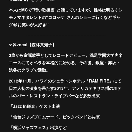
本人はMCで"暗い歌担当"と話していますが、性格は明るく✨
モノマネタレントの"コロッケ"さんのショーに行くなどギャ
グ😆お笑いが大好き‼︎
------------------------------------------------------
✨🎤vocal【森林真知子】
3歳から童謡歌手としてレコードデビュー。洗足学園大学声楽
コースにてオペラを本格的に始める。その後、銀座・赤坂・
渋谷のクラブで活動。
2012年11月、ハワイのシェラトンホテル「RAM FIRE」にて
日本人初の演奏を果たす2013年、アメリカテキサス州のホテ
ルのバー・レストラン・ライブバーなど多数出演
「Jazz In鎌倉」ゲスト出演
「仙台ジャズプロムナード」ビックバンドと共演
「横浜ジャズフェス」出演など