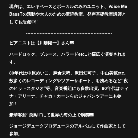
現在は、エレキベースとボーカルのみのユニット、Voice Me
BassTの活動や大人のための童謡教室、発声基礎教室講師と
しても活躍中‼️
--------------------------------------------------------
ピアニストは【川勝陽一】さん🎹
ハードロック、ブルース、バラードetc..と幅広く演奏されま
す。
80年代は中原めいこ、麻倉未稀、沢田知可子、中山美穂etc..
数多くのレコーディングやツアーサポート、を務めるなど"夜
のヒットスタジオ"等、音楽番組にも多数出演。90年代はティ
ナ・アリーナ、チャカ・カーンらのジャパンツアーにも参
加！
豪華客船"飛鳥II"にて世界の海の上で演奏🎹
ジョージデュークプロデュースのアルバムにて作曲家として
参加。