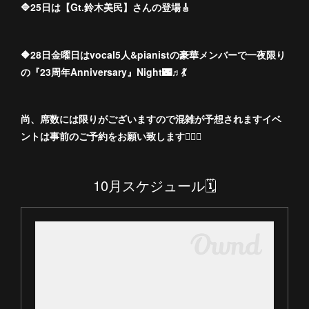
🔷25日は【Gt.鈴木美民】さんの登場🎸
🔶28日金曜日はvocal5人&pianistの豪華メンバーで一夜限り
の『23周年Anniversary』Night🌃♬💃
尚、席数には限りがございますので混雑が予想されますイベ
ントは事前のご予約をお願い致します🙇🏻‍♀️
10月スケジュール🗓