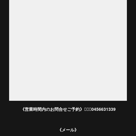
《営業時間内のお問合せご予約》💁🏻‍♀️0456631339
《メール》