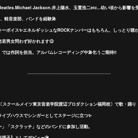
e Beatles.Michael Jackson.井上陽水、玉置浩二etc...幼い頃から影響
い、軽音楽部、バンドを経験🎤
ーボイス✨エネルギッシュなROCKナンバーはもちろん、しっとり聴かせ
若男女問わず好かれます😉
では作詞を担当。アルバムレコーディング中🎤乞うご期待‼︎
------------------------------------------------------
で〔スクールメイツ東京音楽学院渡辺プロダクション福岡校〕で歌・踊り
ライブハウスでシンガーとしてステージに立つ✨
ー」「スクラッチ」などのバンドに参加し活動。
瑶子】としてデビュー🎤