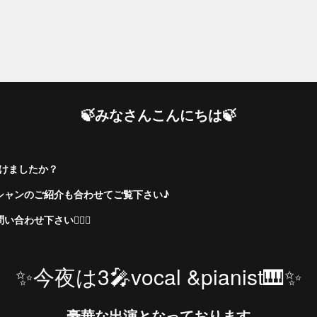
🍃みなさんこんにちは🍃
頂けましたか？
シャンのご紹介も合わせてご覧下さい♪
わせ下さい💁🏻‍♀️
✨今夜は3🎤vocal &pianist🎹✨
豪華な出演となっております