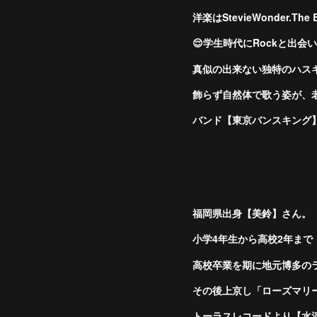
洋楽はStevieWonder.Th
😌学生時代にRockと出会
真似の出来ない独特のハスキ
飾らず自然体で歌う姿が、老
バンド【東京バンスキング】
福岡県出身【美鈴】さん。
小学4年生から高校2年ま
高校卒業を期に地元博多の
その後上京し「ローズマリ
トーラスレコードより【水沢