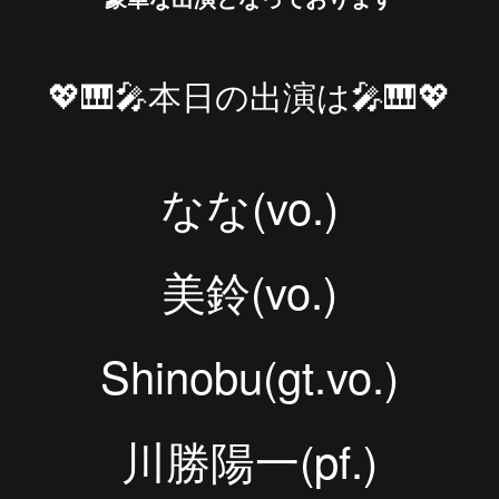
💖🎹🎤本日の出演は🎤🎹💖
なな(vo.)
美鈴(vo.)
Shinobu(gt.vo.)
川勝陽一(pf.)