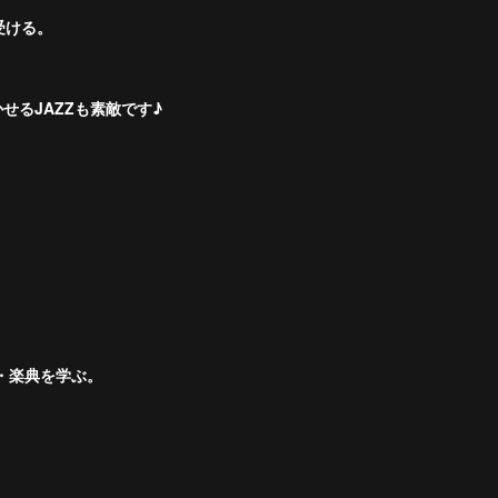
を受ける。
るJAZZも素敵です♪
・楽典を学ぶ。