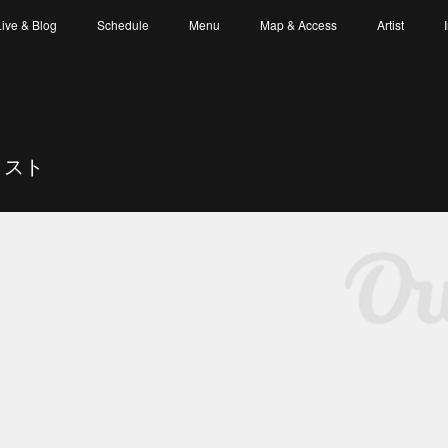
Live & Blog
Schedule
Menu
Map & Access
Artist
ィスト