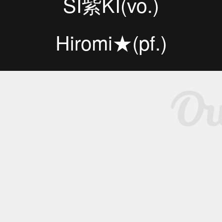
SI紫KI(vo.)
Hiromi★(pf.)