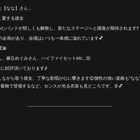
た【なな】さん 。
く愛する彼女
をつとめたバンドが惜しくも解散し、新たなステージへと躍進が期待されます‼️
型の企画があり、会場はいつも一体感に溢れています💕
🎤
麻丘めぐみさん、ハイファイセットetc...😌
様に好評頂いております♪
ながら歌う彼女。丁寧な歌唱が心に響きます😌個性の強い楽曲も"なな
着物で登場するなど、センスが光る衣装も見どころです。👗💕
------------------------------------------------------
。