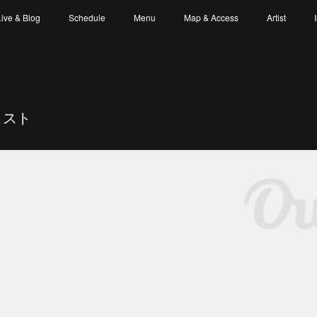
Live & Blog
Schedule
Menu
Map & Access
Artist
ィスト