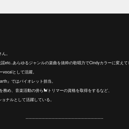
】さん。
、昭和歌謡etc..あらゆるジャンルの楽曲を抜粋の歌唱力でCindyカラーに変え
vocalとして活躍。
arth』ではバイオレット担当。
講師を務め、音楽活動の傍ら🐩トリマーの資格を取得をするなど、
ショナルとして活躍している。
------------------------------------------------------