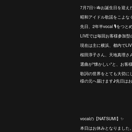
7月7日✨🎋お誕生日を迎え
昭和アイドル歌謡をこよな
先日、2年半vocal 🎙
LIVEでは毎回お客様参加
現在は主に横浜、都内でLIVE
桜田淳子さん、天地真理さん、
選曲が"懐かしい"と、お客
歌詞の世界をとても大切にし
様の元へ届けます♪先日はお
vocalの【NATSUMI】✨
本日はお休みとなりました