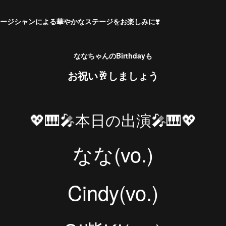
女性ミュージシャンによる華やかなステージをお楽しみに❣️
ななちゃんのBirthdayも
お祝い🥂しましょう
💖🎹🎤本日の出演🎤🎹💖
なな(vo.)
Cindy(vo.)