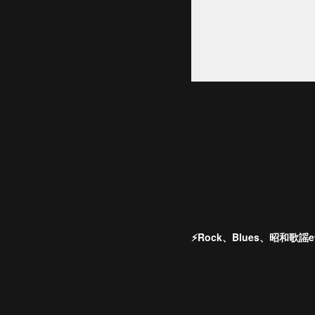
⚡️Rock、Blues、昭和