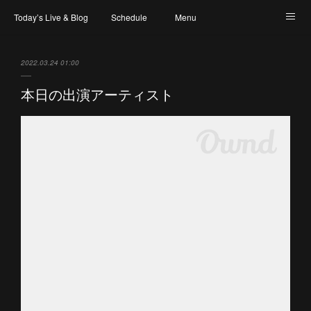
Today’s Live & Blog
Schedule
Menu
Map & Access
Artist
Instagram
2022.03.24 01:00
本日の出演アーティスト