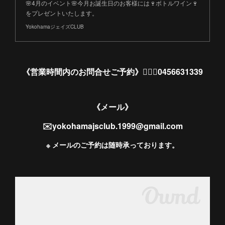
🌸4月のイベント🌸今月お誕生日のお客様には🍷ボトルワイン🍷
をプレゼントいたします。
YokohamaジェイズCLUB
《営業時間内のお問合せご予約》💁🏻‍♀️0456631339
《メール》
✉️yokohamajsclub.1999@gmail.com
※ メールのご予約は随時承っております。