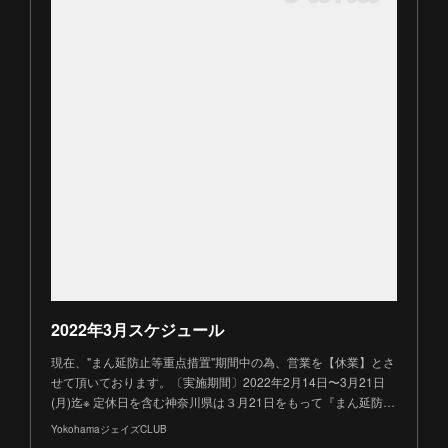
2022年3月スケジュール
現在、"まん延防止等重点措置"期間中の為、営業を【休業】とさ
せて頂いております。〔実施期間〕2022年2月14日〜3月21日
(月)迄※ 定休日を含む神奈川県は３月21日をもって『まん延防…
YokohamaジェイズCLUB