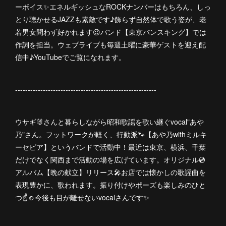
ーボイス✨エネルギッシュなROCKナンバーはもちろん、しっ
とり聴かせるJAZZも素敵です♪飾らず自然体で歌う姿が、老
若男女問わず好かれます😉バンド【東京バンスキング】では
作詞を担当。ウェブライブも毎週土曜に豪華ゲストを迎え配
信中♪YouTubeでご覧になれます。
--------------------------------------------------------
ウサギ🐰さんと暮らしながら昭和歌謡を歌い継ぐvocal"あや
乃"さん。フットワークが軽く、行動派🐾【あや乃withミルキ
ーセピア】というバンドで活動中！最近は東京、横浜、千葉
だけでなく関西まで活動の場を広げています。オリジナル💿
アルバム【晩の献立】リリース🎤お店では懐かしの歌謡曲を
表現豊かに、歌われます。振り付けやポーズも楽しみのひと
つ☝️☺️今後も目が離せないvocalさんです✨