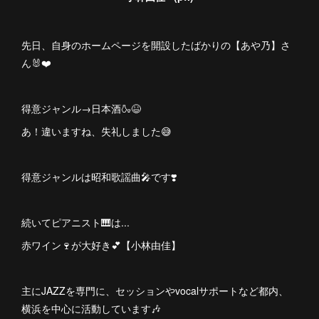
先日、自身のホームページを開設したばかりの【あや乃】さ
ん🐰❤️
得意ジャンル→日本酒🍶😆
あ！違いますね、失礼しました😅
得意ジャンルは昭和歌謡曲🎤です❣️
続いてピアニスト🎹は...
赤ワイン🍷が大好き💕【小林由佳】
主にJAZZを専門に、セッションやvocalサポートなど都内、
横浜を中心に活動しています🎶