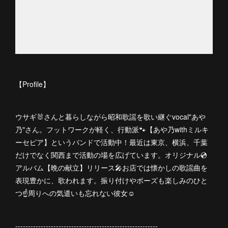
【Profile】
ウサギ🐰さんと暮らしながら昭和歌謡を歌い継ぐvocal"あや
乃"さん。フットワークが軽く、行動派🐾【あや乃withミルキ
ーセピア】というバンドで活動中！最近は東京、横浜、千葉
だけでなく関西まで活動の場を広げています。オリジナル💿
アルバム【晩の献立】リリース🎤お店では懐かしの歌謡曲を
表現豊かに、歌われます。振り付けやポーズも楽しみのひと
つ☝️周りへの気遣いも忘れない彼女☺️
--------------------------------------------------------