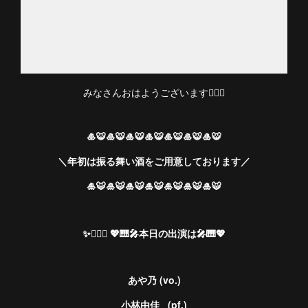
みなさんおはようございます🙋🏻‍♀️
🎍🐯🎍🐯🎍🐯🎍🐯🎍🐯🎍🐯🎍🐯
＼年初は振る舞い酒をご用意しております／
🎍🐯🎍🐯🎍🐯🎍🐯🎍🐯🎍🐯🎍🐯
✨💁🏻‍♀️ 💖🎹🎤本日の出演は🎤🎹💖
あや乃 (vo.)
小林由佳 (pf.)