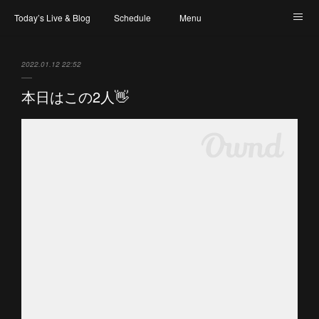
Today’s Live & Blog
Schedule
Menu
Map & Access
Artist
Instagram
2022.01.12 22:52
本日はこの2人👋