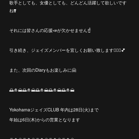
歌手としても、女優としても、どんどん活躍して欲しいです
ね❣️
それには皆さんの応援📣が欠かせません☝️
引き続き、ジェイズメンバーを宜しくお願い致します🙋🏻‍♀️💕
また、次回のDiaryもお楽しみに🤗
🌅🎍🗻🌅🎍🗻🌅🎍🗻🌅🎍🗻🌅🎍🗻
YokohamaジェイズCLUB 年内は28日(火)まで
年始は6日(木)からの営業となります