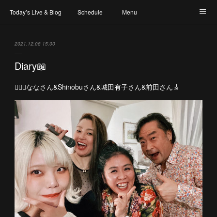
Today’s Live & Blog
Schedule
Menu
Map & Access
Artist
Instagram
2021.12.08 15:00
Diary📖
🧚🏻‍♀️ななさん&Shinobuさん&城田有子さん&前田さん🎸