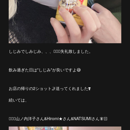
しじみでしみじみ、、、🙇🏻‍♀️失礼致しました。
飲み過ぎた日は"しじみ"が良いですよ😅
お店の帰りの2ショット🤳送ってくれました❣️
続いては、
🧚🏻‍♀️山ノ内洋子さん&Hiromi★さん&NATSUMIさん🧚🏻