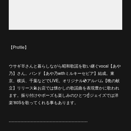
【Profile】
ウサギ🐰さんと暮らしながら昭和歌謡を歌い継ぐvocal【あや
乃】さん。バンド【あや乃withミルキーセピア】結成。東
京、横浜、千葉などでLIVE。オリジナル💿アルバム【晩の献
立】リリース🎤お店では懐かしの歌謡曲を表現豊かに歌われ
ます。振り付けやポーズも楽しみのひとつ☝️ジェイズでは洋
楽'80Sを歌ってくれる事もあります。
------------------------------------------------------