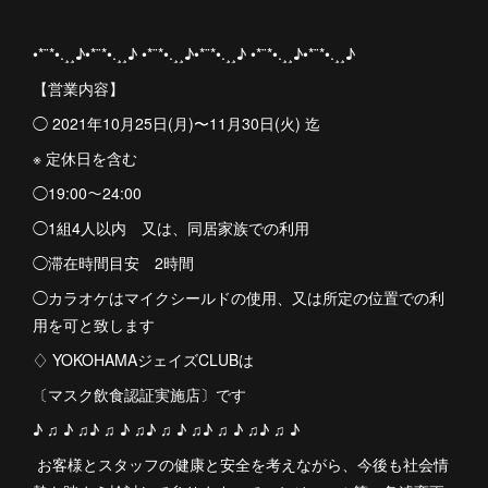
•*¨*•.¸¸♪•*¨*•.¸¸♪ •*¨*•.¸¸♪•*¨*•.¸¸♪ •*¨*•.¸¸♪•*¨*•.¸¸♪
【営業内容】
◯ 2021年10月25日(月)〜11月30日(火) 迄
※ 定休日を含む
◯19:00〜24:00
◯1組4人以内 又は、同居家族での利用
◯滞在時間目安 2時間
◯カラオケはマイクシールドの使用、又は所定の位置での利
用を可と致します
♢ YOKOHAMAジェイズCLUBは
〔マスク飲食認証実施店〕です
♪ ♫ ♪ ♫♪ ♫ ♪ ♫♪ ♫ ♪ ♫♪ ♫ ♪ ♫♪ ♫ ♪
お客様とスタッフの健康と安全を考えながら、今後も社会情