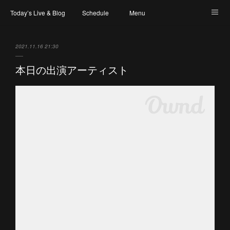
Today’s Live & Blog
Schedule
Menu
Map & Access
Artist
Instagram
2021.11.16 21:30
本日の出演アーティスト