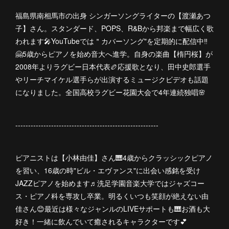
福島県南相馬市の出身 シンガーソングライターの【渡瀬あつ
子】さん。スタンダード、POPS、R&Bから邦楽まで幅広く歌
われます🎤YouTubeでは＂カバーソング"を定期的に配信中‼︎
🤗5歳からピアノを始め音大へ進学。自身の楽曲【楕円桜】が
2008年よりラグビー日本代表🏉応援歌となり、田中史郎選手
やリーチマイケル選手らが出演するミュージクビデオも話題
になりました。全国高校ラグビー花園大会で4年連続独唱🌸
--------------------------------------------------------
ピアニストは【小林由佳】さん🎹4歳からクラッシックピアノ
を習い、16歳の時"ビル・エヴァンス"に出会い感銘を受け
JAZZピアノを始めます♬洗足学園音楽大学ではジャズコー
ス・ピアノ科を専攻し卒業。明るくいつも笑顔が絶えない由
佳さん😊最近は様々なジャンルのLIVEサポートも🎹お酒も大
好き！一緒に飲んでいて癒されるキャラクターです💕