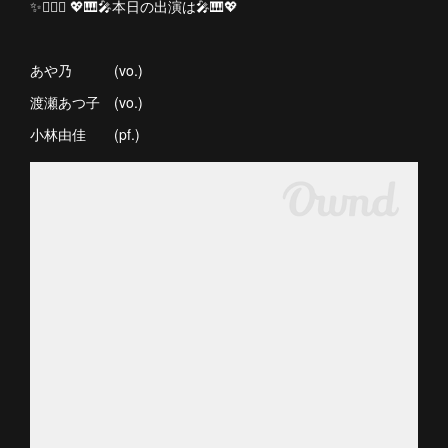
✨💁🏻‍♀️ 💖🎹🎤本日の出演は🎤🎹💖
あや乃 (vo.)
渡瀬あつ子 (vo.)
小林由佳 (pf.)