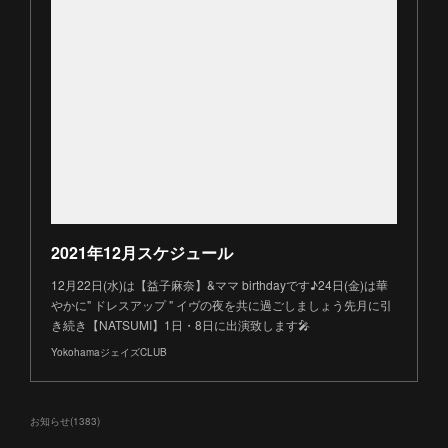
2021年12月スケジュール
12月22日(水)は【益子麻奈】&ママ birthdayです♪24日(金)は華
やかに" ドレスアップ " イヴの夜を共に過ごしましょう先月に引
き続き【NATSUMI】1日・8日に出演致します🎤
YokohamaジェイズCLUB
お知らせ
(
1383
)