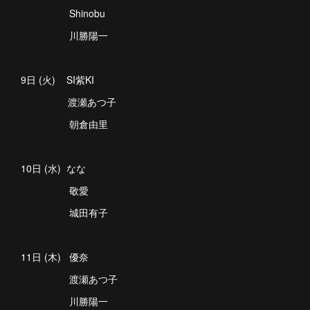
Shinobu
川勝陽一
9日 (火) SI紫KI
渡瀬あつ子
朝倉由里
10日 (水) なな
敬愛
城田有子
11日 (木) 優奈
渡瀬あつ子
川勝陽一