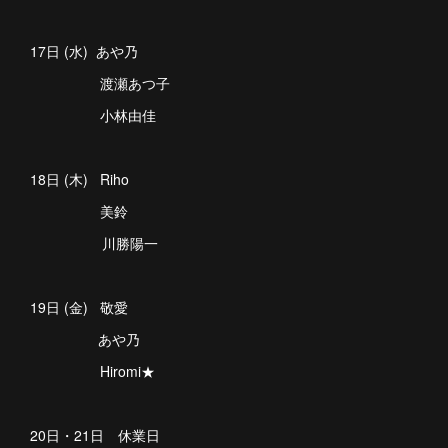
17日 (水) あや乃
渡瀬あつ子
小林由佳
18日 (木) Riho
美鈴
川勝陽一
19日 (金) 敬愛
あや乃
Hiromi★
20日・21日 休業日