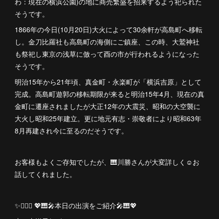
わ：現在の横浜公園)の地に商売繁盛を招来するよう祀られた
そうです。
1866年の今日(10月20日)大火によって30余軒が高島町へ移転
し。金刀比羅社も高島町の海側にご鎮座、この時、大鷲神社
も祭祀し東京の浅草に倣って酉の市が行われるようになった
そうです。
明治15年から21年頃、真金町・永楽町が「横浜吉原」として
完成。高島町遊郭の移転期限が来ると明治15年4月、現在の真
金町に遷座されましたが大正12年の大震災、昭和の大空襲に
大火し昭和25年建立。更に地元有志・崇敬者により昭和63年
8月再建され今に至るのだそうです。
お客様もよくご存知でしたが、🎹川勝さんが大変詳しく☺️お
話してくれました。
✨💁🏻‍♀️ 💖🎹🎤本日の出演をご紹介🎤🎹💖