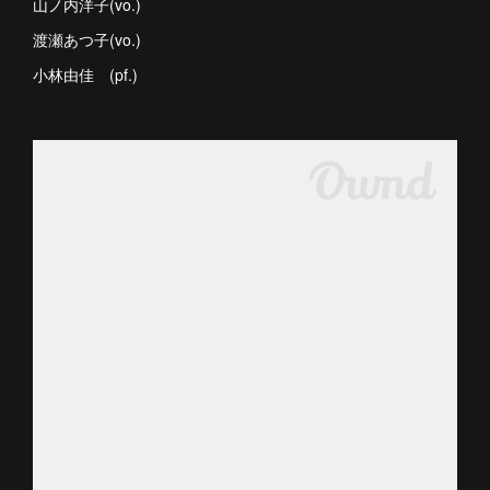
山ノ内洋子(vo.)
渡瀬あつ子(vo.)
小林由佳 (pf.)