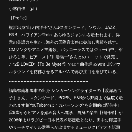
小林由佳 (pf.)
【Profile】
横浜出身"山ノ内洋子"さん♪スタンダード、ソウル、JAZZ、
R&B、ハワイアン🌴etc..あらゆるジャンルを歌われます。得
意の英語力を生かし海外の国際音楽祭に参加し実績を残す。
CMソングやアニメ主題歌、バッコーラスではジョー山中、舘
ひろし等。ピアニスト"川勝陽一"さんとのユニットで発売し
た"2B LOVED"【To Be Myself】では全曲作詞✍️90's UKソウ
ルサウンドを彷彿させるアルバムで再び注目を浴びている。
------------------------------------------------------
福島県南相馬市の出身 シンガーソングライターの【渡瀬あつ
子】さん。スタンダード、POPS、R&Bから邦楽まで幅広く歌
われます🎤YouTubeでは＂カバーソング"を定期的に配信中‼︎
🤗5歳からピアノを始め音大へ進学。自身の楽曲【楕円桜】が
2008年よりラグビー日本代表🏉応援歌となり、田中史郎選手
やリーチマイケル選手らが出演するミュージクビデオも話題