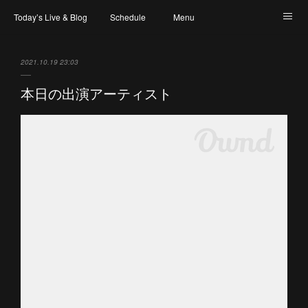
Today’s Live & Blog
Schedule
Menu
Map & Access
Artist
Instagram
2021.10.19 23:03
本日の出演アーティスト