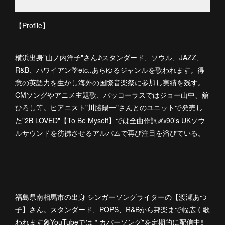
【Profile】
横浜出身"山ノ内洋子"さん♪スタンダード、ソウル、JAZZ、
R&B、ハワイアン🌴etc..あらゆるジャンルを歌われます。得
意の英語力を生かし海外の国際音楽祭に参加し実績を残す。
CMソングやアニメ主題歌、バッコーラスではジョー山中、舘
ひろし等。ピアニスト"川勝陽一"さんとのユニットで発売し
た"2B LOVED"【To Be Myself】では全曲作詞✍️90's UKソウ
ルサウンドを彷彿させるアルバムで再び注目を浴びている。
------------------------------------------------------
福島県南相馬市の出身 シンガーソングライターの【渡瀬あつ
子】さん。スタンダード、POPS、R&Bから邦楽まで幅広く歌
われます🎤YouTubeでは＂カバーソング"を定期的に配信中‼︎