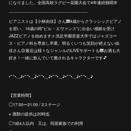
になりました。全国高校ラグビー花園大会で4年連続独唱🌸
------------------------------------------------------
ピアニストは【小林由佳】さん🎹4歳からクラッシックピアノ
を習い、16歳の時"ビル・エヴァンス"に出会い感銘を受け
JAZZピアノを始めます♬洗足学園音楽大学ではジャズコー
ス・ピアノ科を専攻し卒業。明るくいつも笑顔が絶えない由
佳さん😊最近は様々なジャンルのLIVEサポートも🎹お酒も大
好き！一緒に飲んでいて癒されるキャラクターです💕
•*¨*•.¸¸♪•*¨*•.¸¸♪•*¨*•.¸¸♪•*¨*•.¸¸♪•*¨*•.¸¸♪•*¨*•.¸¸♪
【営業時間】
◯17:00〜21:00 / 2ステージ
※ 酒類の提供は20時迄
◯1組4人以内 又は、同居家族での利用