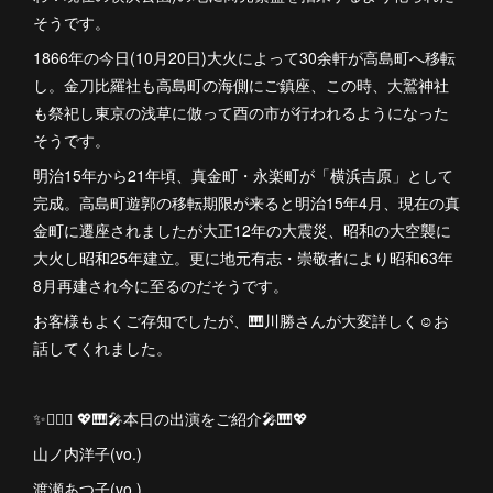
そうです。
1866年の今日(10月20日)大火によって30余軒が高島町へ移転
し。金刀比羅社も高島町の海側にご鎮座、この時、大鷲神社
も祭祀し東京の浅草に倣って酉の市が行われるようになった
そうです。
明治15年から21年頃、真金町・永楽町が「横浜吉原」として
完成。高島町遊郭の移転期限が来ると明治15年4月、現在の真
金町に遷座されましたが大正12年の大震災、昭和の大空襲に
大火し昭和25年建立。更に地元有志・崇敬者により昭和63年
8月再建され今に至るのだそうです。
お客様もよくご存知でしたが、🎹川勝さんが大変詳しく☺️お
話してくれました。
✨💁🏻‍♀️ 💖🎹🎤本日の出演をご紹介🎤🎹💖
山ノ内洋子(vo.)
渡瀬あつ子(vo.)