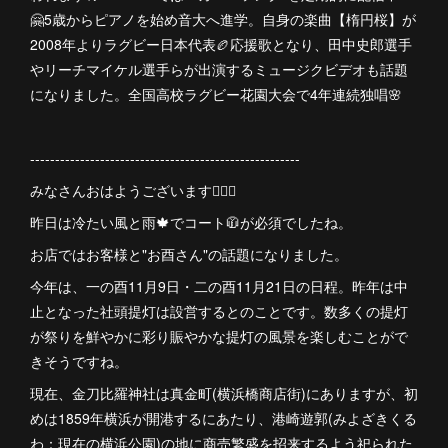
🤗5歳からピアノを始め音大へ進学。自身の楽曲【楕円桜】が
2008年よりラグビー日本代表🏉応援歌となり、田中史郎選手
やリーチマイケル選手らが出演するミュージクビデオも話題
になりました。全国高校ラグビー花園大会で4年連続独唱🌸
------------------------------------------------------
みなさんおはようございます🙋🏻‍♀️
昨日は冷たい風と雨🍁でコート🧥が必須でしたね。
お店ではお客様と"お酉さん"の話題になりました。
今年は、一の酉11月9日・二の酉11月21日の日程。昨年は中
止となった社頭提灯は設営するとのことです。数多くの提灯
が祭りを鮮やかに彩り賑やかな提灯の風景を楽しむことがで
きそうですね。
現在、金刀比羅神社は真金町(横浜橋商店街)にありますが、初
めは1859年横浜が開港するにあたり、港崎遊郭(みよざきくる
わ：現在の横浜公園)の地に商売繁盛を招来するよう祀られた