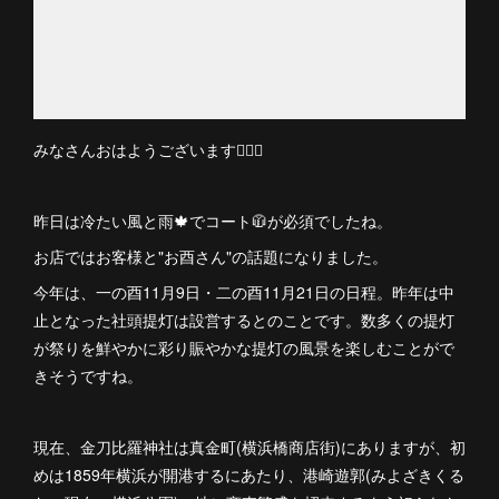
みなさんおはようございます🙋🏻‍♀️
昨日は冷たい風と雨🍁でコート🧥が必須でしたね。
お店ではお客様と"お酉さん"の話題になりました。
今年は、一の酉11月9日・二の酉11月21日の日程。昨年は中
止となった社頭提灯は設営するとのことです。数多くの提灯
が祭りを鮮やかに彩り賑やかな提灯の風景を楽しむことがで
きそうですね。
現在、金刀比羅神社は真金町(横浜橋商店街)にありますが、初
めは1859年横浜が開港するにあたり、港崎遊郭(みよざきくる