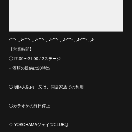
•*¨*•.¸¸♪•*¨*•.¸¸♪•*¨*•.¸¸♪•*¨*•.¸¸♪•*¨*•.¸¸♪•*¨*•.¸¸♪
【営業時間】
◯17:00〜21:00 / 2ステージ
※ 酒類の提供は20時迄
◯1組4人以内 又は、同居家族での利用
◯カラオケの終日停止
♢ YOKOHAMAジェイズCLUBは