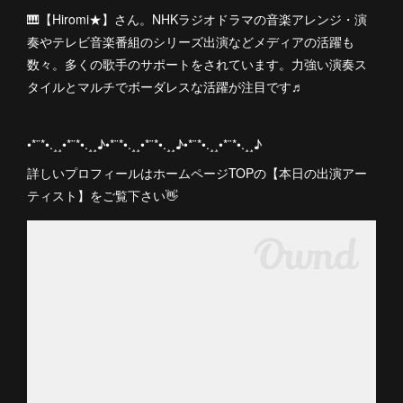
🎹【Hiromi★】さん。NHKラジオドラマの音楽アレンジ・演
奏やテレビ音楽番組のシリーズ出演などメディアの活躍も
数々。多くの歌手のサポートをされています。力強い演奏ス
タイルとマルチでボーダレスな活躍が注目です♬
•*¨*•.¸¸•*¨*•.¸¸♪•*¨*•.¸¸•*¨*•.¸¸♪•*¨*•.¸¸•*¨*•.¸¸♪
詳しいプロフィールはホームページTOPの【本日の出演アー
ティスト】をご覧下さい👋