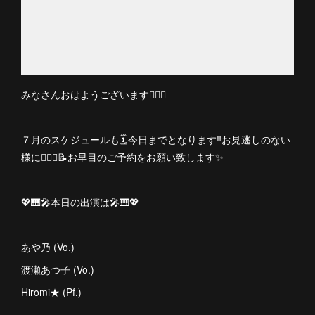
みなさんおはようございます🙋🏻‍♀️
７月のスケジュールも🗓今日までとなります‼️お見逃しのない
様に💁🏻‍♀️📝お早目のご予約をお願い致します✨
💖🎹🎤本日の出演は🎤🎹💖
あや乃 (Vo.)
渡瀬あつ子 (Vo.)
Hiromi★ (Pf.)