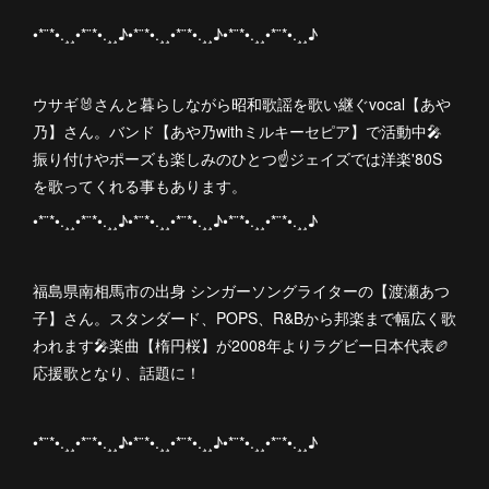
•*¨*•.¸¸•*¨*•.¸¸♪•*¨*•.¸¸•*¨*•.¸¸♪•*¨*•.¸¸•*¨*•.¸¸♪
ウサギ🐰さんと暮らしながら昭和歌謡を歌い継ぐvocal【あや
乃】さん。バンド【あや乃withミルキーセピア】で活動中🎤
振り付けやポーズも楽しみのひとつ☝️ジェイズでは洋楽'80S
を歌ってくれる事もあります。
•*¨*•.¸¸•*¨*•.¸¸♪•*¨*•.¸¸•*¨*•.¸¸♪•*¨*•.¸¸•*¨*•.¸¸♪
福島県南相馬市の出身 シンガーソングライターの【渡瀬あつ
子】さん。スタンダード、POPS、R&Bから邦楽まで幅広く歌
われます🎤楽曲【楕円桜】が2008年よりラグビー日本代表🏉
応援歌となり、話題に！
•*¨*•.¸¸•*¨*•.¸¸♪•*¨*•.¸¸•*¨*•.¸¸♪•*¨*•.¸¸•*¨*•.¸¸♪