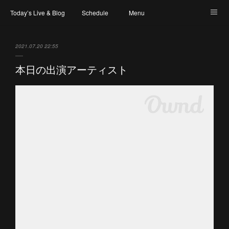
Today’s Live & Blog
Schedule
Menu
Map & Access
Artist
Instagram
2021.07.20 22:55
本日の出演アーティスト