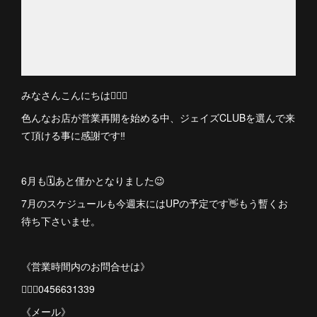
みなさんこんにちは🙋🏻‍♀️
色んなお店が営業再開を始める中、ジェイズCLUBを選んで来
て頂ける事に感謝です‼︎
6月も🗓あと僅かとなりました😉
7月のスケジュールも今週末にはUPの予定です👋もう暫くお
待ち下さいませ。
《営業時間内のお問合せは》
💁🏻‍♀️0456631339
《メール》