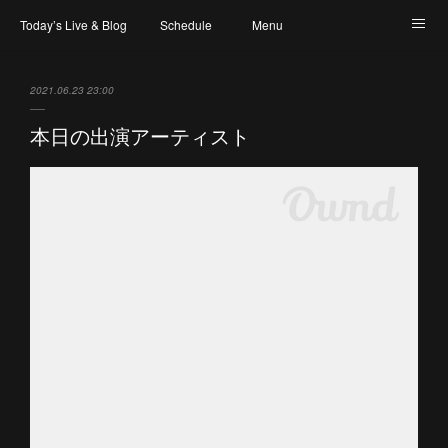
Today’s Live & Blog
Schedule
Menu
Map & Access
Artist
Instagram
2021.06.23 23:00
本日の出演アーティスト