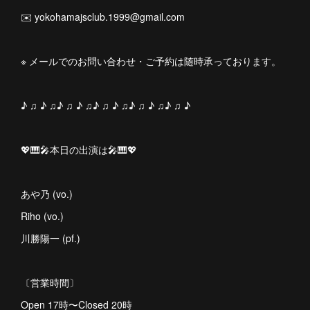
✉️ yokohamajsclub.1999@gmail.com
※ メールでのお問い合わせ・ご予約は随時承っております。
♪ ♫ ♪ ♫♪ ♫ ♪ ♫♪ ♫ ♪ ♫♪ ♫ ♪ ♫♪ ♫ ♪
💖🎹🎤本日の出演は🎤🎹💖
あや乃 (vo.)
Riho (vo.)
川勝陽一 (pf.)
〔営業時間〕
Open 17時〜Closed 20時