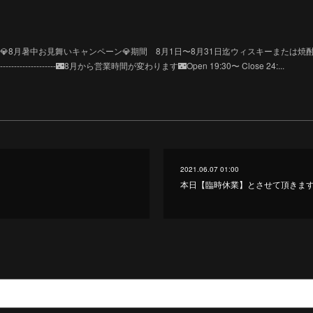
---------------------💎8月暑中お見舞いキャンペーン💎期間 8月1日〜8月31日迄ウィスキーまたは
-------------------------🌃8月から営業時間が変わります🌃Open 19:30〜 Close 24:...
2021.06.07 01:00
本日【臨時休業】とさせて頂きま