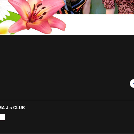
A J’s CLUB
ー