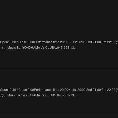
-----------Open19:30 / Close 0:00Performance time 20:00〜(1st 20:00 2nd 21:00 3rd 22:
 Bar YOKOHAMA J's CLUB📞045-663-13...
-----------Open19:30 / Close 0:00Performance time 20:00〜(1st 20:00 2nd 21:00 3rd 22:
 Bar YOKOHAMA J's CLUB📞045-663-13...