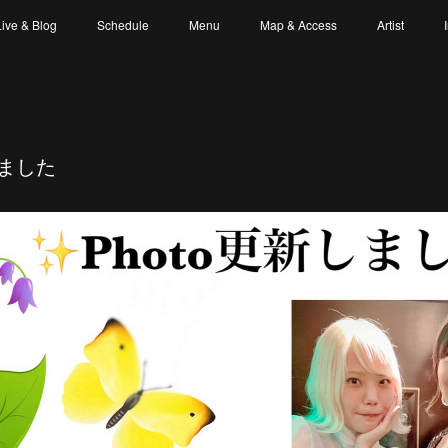
Live & Blog
Schedule
Menu
Map & Access
Artist
しました