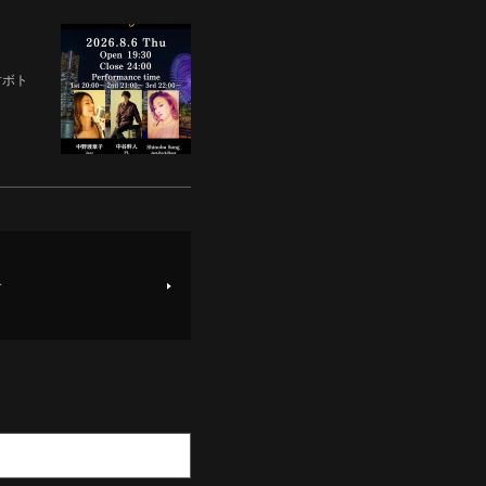
焼酎ボト
す