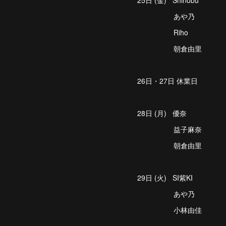
25日 (金) Shinobu
あや乃
Riho
朝倉由里
26日・27日 休業日
28日 (月) 優奈
益子麻奈
朝倉由里
29日 (火) SI紫KI
あや乃
小林由佳