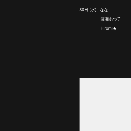
30日 (水) なな
渡瀬あつ子
Hiromi★