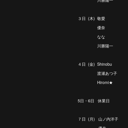
川勝陽一
３日 (木) 敬愛
優奈
なな
川勝陽一
４日 (金) Shinobu
渡瀬あつ子
Hiromi★
5日・6日 休業日
７日 (月) 山ノ内洋子