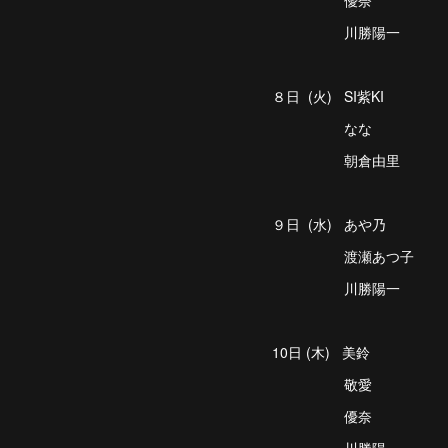
優奈
川勝陽一
８日 (火) SI紫KI
なな
朝倉由里
９日 (水) あや乃
渡瀬あつ子
川勝陽一
10日 (木) 美鈴
敬愛
優奈