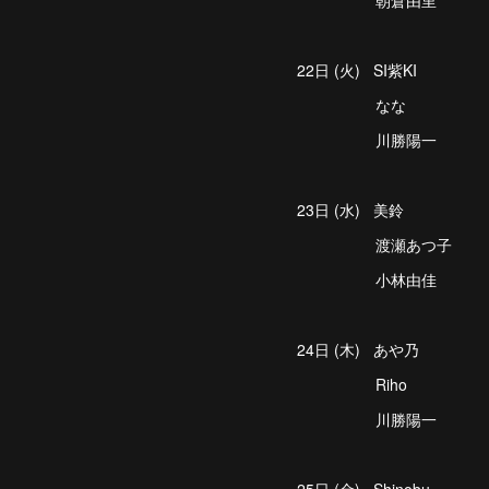
朝倉由里
22日 (火) SI紫KI
なな
川勝陽一
23日 (水) 美鈴
渡瀬あつ子
小林由佳
24日 (木) あや乃
Riho
川勝陽一