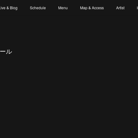
Live & Blog
Schedule
Menu
Map & Access
Artist
ュール