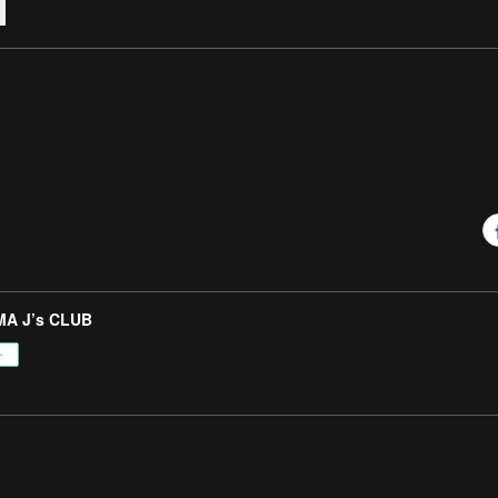
A J’s CLUB
ー