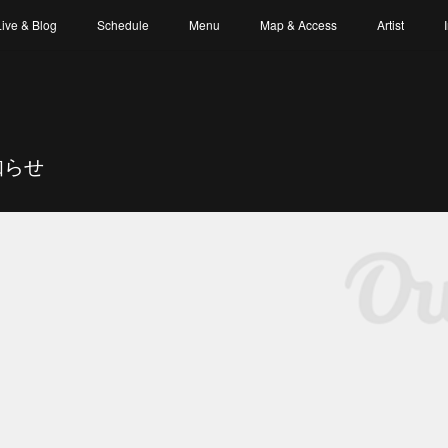
Live & Blog
Schedule
Menu
Map & Access
Artist
知らせ