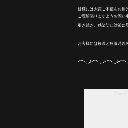
皆様には大変ご不便をお掛
ご理解賜りますようお願い申し上
引き続き、感染防止対策に
お客様には検温と飲食時以
•*¨*•.¸¸♪•*¨*•.¸¸♪•*¨*•.¸¸♪•*¨*•.