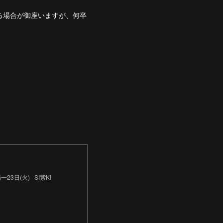
る場合が御座いますが、何卒
一23日(火) SI紫KI