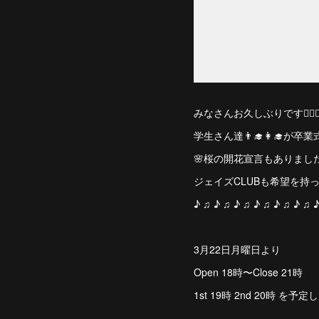
みなさんお久しぶりです🙋🏻‍♀
学生さん達👨‍🎓👩‍
🌸桜の開花宣言もありました
ジェイズCLUBも希望を持
♪ ♫ ♪ ♫ ♪ ♫ ♪ ♫ ♪ ♫ ♪ ♫ 
3月22日月曜日より
Open 18時〜Close 21時
1st 19時 2nd 20時 を