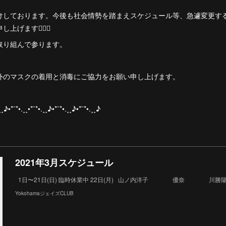
けしております。今後も社会情勢を踏まえスケジュール等、急遽変更す
げます🙇🏻‍♀️
取り組んで参ります。
外のマスクの着用と消毒にご協力をお願い申し上げます。
¸¸♪•*¨*•.¸¸•*¨*•.¸¸♪•*¨*•.¸¸♪•*¨*•.¸¸♪
2021年3月スケジュール
1日〜21日(日) 臨時休業中 22日(月) 山ノ内洋子 優奈 川勝陽
YokohamaジェイズCLUB