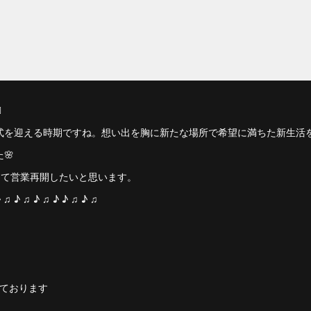
️
🎓が卒業式を迎える時期ですね。想い出を胸に新たな場所で希望に満ちた新生
🌸
って営業再開したいと思います。
♪ ♫ ♪ ♫ ♪ ♫ ♪ ♪ ♫ ♪ ♫
予定しております