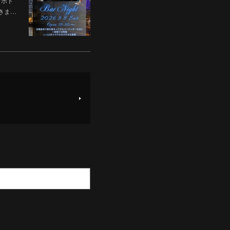
焼酎ボト
ただきま…