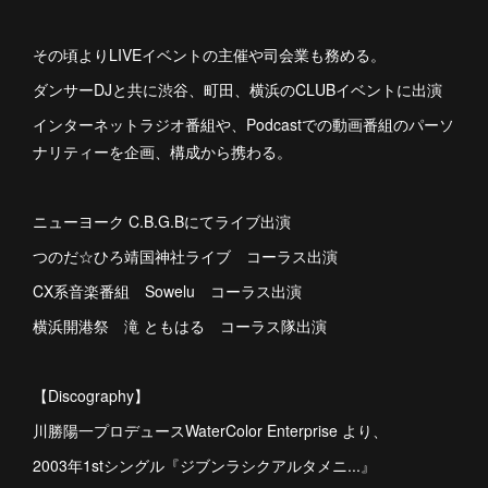
その頃よりLIVEイベントの主催や司会業も務める。
ダンサーDJと共に渋谷、町田、横浜のCLUBイベントに出演
インターネットラジオ番組や、Podcastでの動画番組のパーソ
ナリティーを企画、構成から携わる。
ニューヨーク C.B.G.Bにてライブ出演
つのだ☆ひろ靖国神社ライブ コーラス出演
CX系音楽番組 Sowelu コーラス出演
横浜開港祭 滝 ともはる コーラス隊出演
【Discography】
川勝陽一プロデュースWaterColor Enterprise より、
2003年1stシングル『ジブンラシクアルタメニ...』