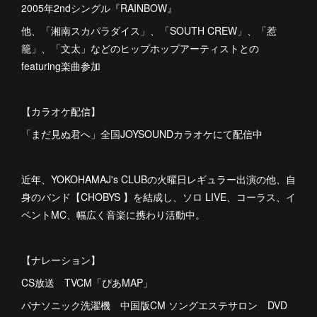
2005年2ndシングル『RAINBOW』
他、「湘南スカパラダイス」、「SOUTH CREW」、「惹
籠」、「文太」などのヒップホップアーティストとの
featuring楽曲参加
【カラオケ配信】
「まだ見ぬ君へ」全国JOYSOUNDカラオケにて配信中
近年、YOKOHAMAJ's CLUBの火曜日レギュラー出演の他、自
身のバンド【CHOBYS 】を結成し、ソロ LIVE、コーラス、イ
ベントMC、幅広く音楽に携わり活動中。
【ナレーション】
CS放送 TVCM「ぴあMAP」
パナソニック洗濯機 中国版CM ソングエステサロン DVD