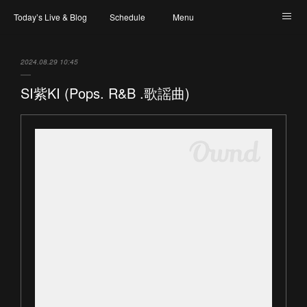
Today’s Live & Blog
Schedule
Menu
Map & Access
Artist
Instagram
2024.08.29 10:45
SI紫KI (Pops. R&B .歌謡曲)