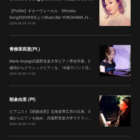
【Profile】ギターヴォーカル Shinobu
Song2024年9月よりMusic Bar YOKOHAMA J's …
2024.08.29 15:00
青柳茉莉恵(Pf.)
Marie Aoyagi武蔵野音楽大学ピアノ専攻卒業。2
歳頃からクラシックピアノを、16歳でバンド活…
2024.08.29 14:20
朝倉由里 (Pf)
ピアニスト【朝倉由里】北海道帯広市の出身。3
歳からピアノを始め、武蔵野音楽大学でクラッ…
2024.08.29 14:20